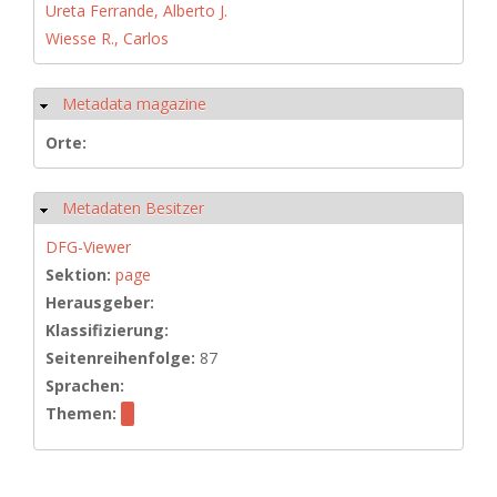
Ureta Ferrande, Alberto J.
Wiesse R., Carlos
Metadata magazine
Ausblenden
Orte:
Metadaten Besitzer
Ausblenden
DFG-Viewer
Sektion:
page
Herausgeber:
Klassifizierung:
Seitenreihenfolge:
87
Sprachen:
Themen: