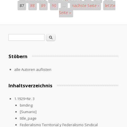
87
88
89
90
…
nächste Seite ›
letzte
Seite »
Seiten
Suchformular
Suche
Stöbern
alle Autoren auflisten
Inhaltsverzeichnis
1.1929=Nr. 3
binding
[Sumario]
title_page
Federalismo Territorial y Federalismo Sindical