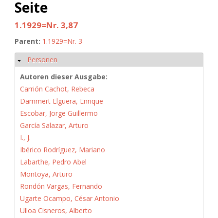
Seite
1.1929=Nr. 3,87
Parent:
1.1929=Nr. 3
Personen
Ausblenden
Autoren dieser Ausgabe:
Carrión Cachot, Rebeca
Dammert Elguera, Enrique
Escobar, Jorge Guillermo
García Salazar, Arturo
I., J.
Ibérico Rodríguez, Mariano
Labarthe, Pedro Abel
Montoya, Arturo
Rondón Vargas, Fernando
Ugarte Ocampo, César Antonio
Ulloa Cisneros, Alberto