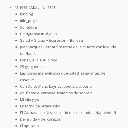
42.1946,1.März=Nr. 1898
binding
title_page
Solicitada
De riguroso incógnito
Salud + Gracia + Expresión = Belleza
Jean-Jacques Bernard regresa de la muerte con la duda
de Hamlet
Ilona y el diablillo rojo
25 greguerías
Las cosas maravillosas que usted hacía antes de
casarse
Con Dulce María Loynaz, poetista cubana
Aquí esta el carnaval tratemos de sonreír
Mi hijo y yo
En torno de Strawinsky
El Carnaval de Niza se inició ridiculizando a Napoleón III
De la vida y del corazón
El apurado