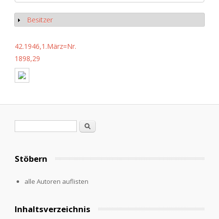
Besitzer
Anzeigen
42.1946,1.März=Nr.
1898,29
Suchformular
Suche
Stöbern
alle Autoren auflisten
Inhaltsverzeichnis