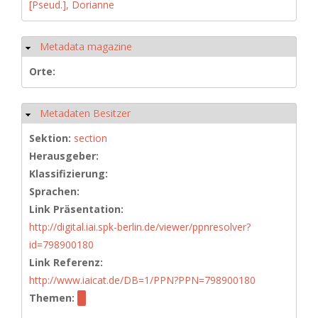
[Pseud.], Dorianne
Metadata magazine
Ausblenden
Orte:
Metadaten Besitzer
Ausblenden
Sektion:
section
Herausgeber:
Klassifizierung:
Sprachen:
Link Präsentation:
http://digital.iai.spk-berlin.de/viewer/ppnresolver?
id=798900180
Link Referenz:
http://www.iaicat.de/DB=1/PPN?PPN=798900180
Themen: