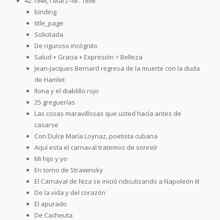
42.1946,1.März=Nr. 1898
binding
title_page
Solicitada
De riguroso incógnito
Salud + Gracia + Expresión = Belleza
Jean-Jacques Bernard regresa de la muerte con la duda
de Hamlet
Ilona y el diablillo rojo
25 greguerías
Las cosas maravillosas que usted hacía antes de
casarse
Con Dulce María Loynaz, poetista cubana
Aquí esta el carnaval tratemos de sonreír
Mi hijo y yo
En torno de Strawinsky
El Carnaval de Niza se inició ridiculizando a Napoleón III
De la vida y del corazón
El apurado
De Cacheuta