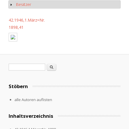
Besitzer
Anzeigen
42.1946,1.März=Nr.
1898,41
Suchformular
Suche
Stöbern
alle Autoren auflisten
Inhaltsverzeichnis