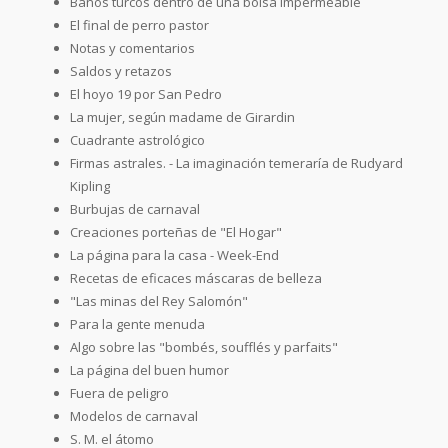
Baños turcos dentro de una bolsa impermeable
El final de perro pastor
Notas y comentarios
Saldos y retazos
El hoyo 19 por San Pedro
La mujer, según madame de Girardin
Cuadrante astrológico
Firmas astrales. - La imaginación temeraría de Rudyard
Kipling
Burbujas de carnaval
Creaciones porteñas de "El Hogar"
La página para la casa - Week-End
Recetas de eficaces máscaras de belleza
"Las minas del Rey Salomón"
Para la gente menuda
Algo sobre las "bombés, soufflés y parfaits"
La página del buen humor
Fuera de peligro
Modelos de carnaval
S. M. el átomo