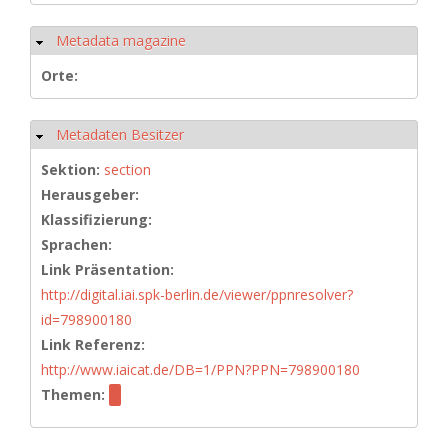
Metadata magazine
Ausblenden
Orte:
Metadaten Besitzer
Ausblenden
Sektion:
section
Herausgeber:
Klassifizierung:
Sprachen:
Link Präsentation:
http://digital.iai.spk-berlin.de/viewer/ppnresolver?
id=798900180
Link Referenz:
http://www.iaicat.de/DB=1/PPN?PPN=798900180
Themen: