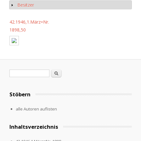
Besitzer
Anzeigen
42.1946,1.März=Nr.
1898,50
Suchformular
Suche
Stöbern
alle Autoren auflisten
Inhaltsverzeichnis