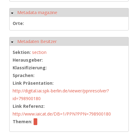
Metadata magazine
Ausblenden
Orte:
Metadaten Besitzer
Ausblenden
Sektion:
section
Herausgeber:
Klassifizierung:
Sprachen:
Link Präsentation:
http://digital.iai.spk-berlin.de/viewer/ppnresolver?
id=798900180
Link Referenz:
http://www.iaicat.de/DB=1/PPN?PPN=798900180
Themen: