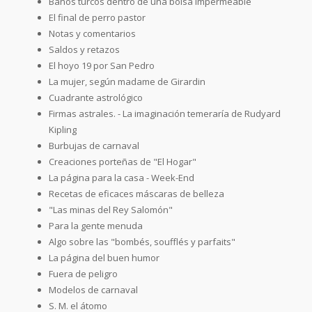
Baños turcos dentro de una bolsa impermeable
El final de perro pastor
Notas y comentarios
Saldos y retazos
El hoyo 19 por San Pedro
La mujer, según madame de Girardin
Cuadrante astrológico
Firmas astrales. - La imaginación temeraría de Rudyard
Kipling
Burbujas de carnaval
Creaciones porteñas de "El Hogar"
La página para la casa - Week-End
Recetas de eficaces máscaras de belleza
"Las minas del Rey Salomón"
Para la gente menuda
Algo sobre las "bombés, soufflés y parfaits"
La página del buen humor
Fuera de peligro
Modelos de carnaval
S. M. el átomo