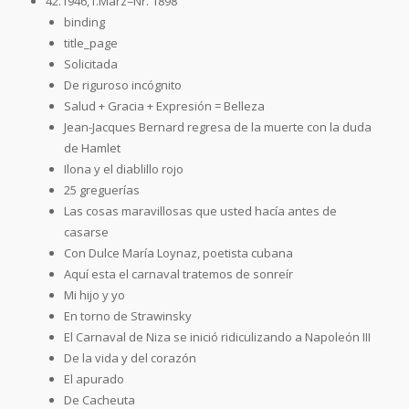
42.1946,1.März=Nr. 1898
binding
title_page
Solicitada
De riguroso incógnito
Salud + Gracia + Expresión = Belleza
Jean-Jacques Bernard regresa de la muerte con la duda
de Hamlet
Ilona y el diablillo rojo
25 greguerías
Las cosas maravillosas que usted hacía antes de
casarse
Con Dulce María Loynaz, poetista cubana
Aquí esta el carnaval tratemos de sonreír
Mi hijo y yo
En torno de Strawinsky
El Carnaval de Niza se inició ridiculizando a Napoleón III
De la vida y del corazón
El apurado
De Cacheuta