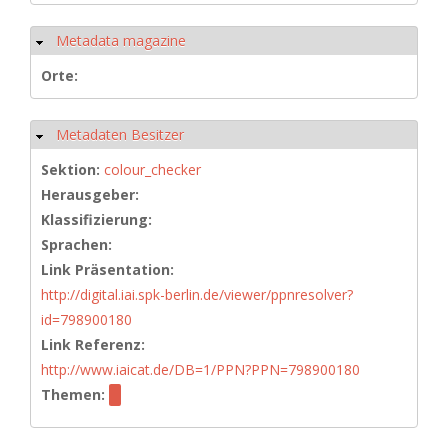
Metadata magazine
Ausblenden
Orte:
Metadaten Besitzer
Ausblenden
Sektion:
colour_checker
Herausgeber:
Klassifizierung:
Sprachen:
Link Präsentation:
http://digital.iai.spk-berlin.de/viewer/ppnresolver?
id=798900180
Link Referenz:
http://www.iaicat.de/DB=1/PPN?PPN=798900180
Themen: