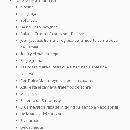
42.1946,1.März=Nr. 1898
binding
title_page
Solicitada
De riguroso incógnito
Salud + Gracia + Expresión = Belleza
Jean-Jacques Bernard regresa de la muerte con la duda
de Hamlet
Ilona y el diablillo rojo
25 greguerías
Las cosas maravillosas que usted hacía antes de
casarse
Con Dulce María Loynaz, poetista cubana
Aquí esta el carnaval tratemos de sonreír
Mi hijo y yo
En torno de Strawinsky
El Carnaval de Niza se inició ridiculizando a Napoleón III
De la vida y del corazón
El apurado
De Cacheuta