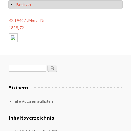
Besitzer
Anzeigen
42.1946,1.März=Nr.
1898,72
Suchformular
Suche
Stöbern
alle Autoren auflisten
Inhaltsverzeichnis