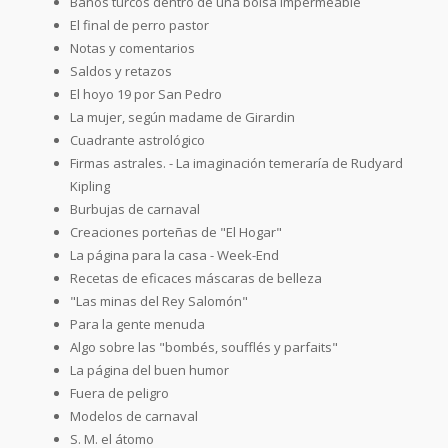
Baños turcos dentro de una bolsa impermeable
El final de perro pastor
Notas y comentarios
Saldos y retazos
El hoyo 19 por San Pedro
La mujer, según madame de Girardin
Cuadrante astrológico
Firmas astrales. - La imaginación temeraría de Rudyard
Kipling
Burbujas de carnaval
Creaciones porteñas de "El Hogar"
La página para la casa - Week-End
Recetas de eficaces máscaras de belleza
"Las minas del Rey Salomón"
Para la gente menuda
Algo sobre las "bombés, soufflés y parfaits"
La página del buen humor
Fuera de peligro
Modelos de carnaval
S. M. el átomo