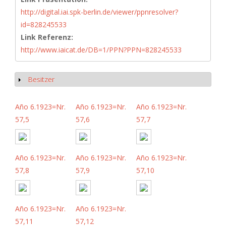
http://digital.iai.spk-berlin.de/viewer/ppnresolver?
id=828245533
Link Referenz:
http://www.iaicat.de/DB=1/PPN?PPN=828245533
Besitzer
Anzeigen
Año 6.1923=Nr.
Año 6.1923=Nr.
Año 6.1923=Nr.
57,5
57,6
57,7
Año 6.1923=Nr.
Año 6.1923=Nr.
Año 6.1923=Nr.
57,8
57,9
57,10
Año 6.1923=Nr.
Año 6.1923=Nr.
57,11
57,12