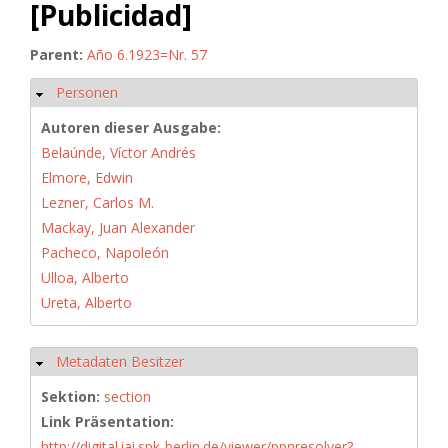
[Publicidad]
Parent:
Año 6.1923=Nr. 57
Personen
Ausblenden
Autoren dieser Ausgabe:
Belaúnde, Víctor Andrés
Elmore, Edwin
Lezner, Carlos M.
Mackay, Juan Alexander
Pacheco, Napoleón
Ulloa, Alberto
Ureta, Alberto
Metadaten Besitzer
Ausblenden
Sektion:
section
Link Präsentation:
http://digital.iai.spk-berlin.de/viewer/ppnresolver?