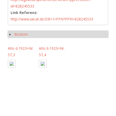
id=828245533
Link Referenz:
http://www.iaicat.de/DB=1/PPN?PPN=828245533
Besitzer
Anzeigen
Año 6.1923=Nr.
Año 6.1923=Nr.
57,3
57,4