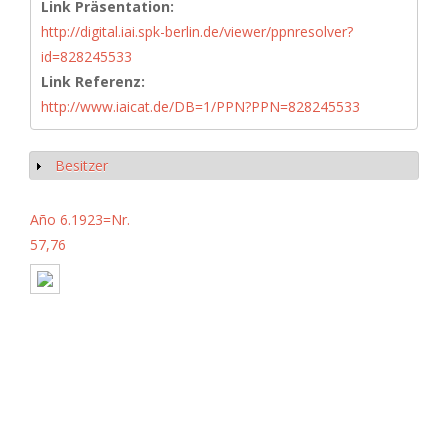
Link Präsentation:
http://digital.iai.spk-berlin.de/viewer/ppnresolver?
id=828245533
Link Referenz:
http://www.iaicat.de/DB=1/PPN?PPN=828245533
Besitzer
Anzeigen
Año 6.1923=Nr.
57,76