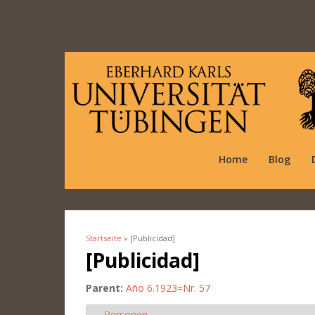
Home
Blog
Startseite
» [Publicidad]
Sie sind hier
[Publicidad]
Parent:
Año 6.1923=Nr. 57
Personen
Ausblenden