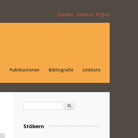
Español
Deutsch
English
k
Publikationen
Bibliografie
Linkliste
Suchformular
Suche
Stöbern