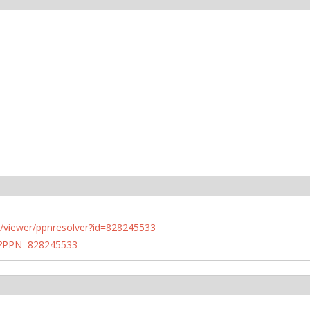
n.de/viewer/ppnresolver?id=828245533
PN?PPN=828245533