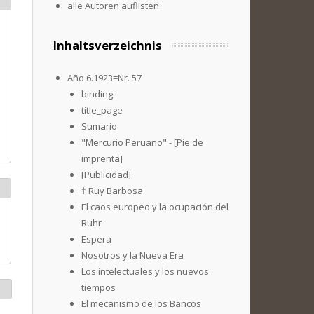
alle Autoren auflisten
Inhaltsverzeichnis
Año 6.1923=Nr. 57
binding
title_page
Sumario
"Mercurio Peruano" - [Pie de
imprenta]
[Publicidad]
† Ruy Barbosa
El caos europeo y la ocupación del
Ruhr
Espera
Nosotros y la Nueva Era
Los intelectuales y los nuevos
tiempos
El mecanismo de los Bancos