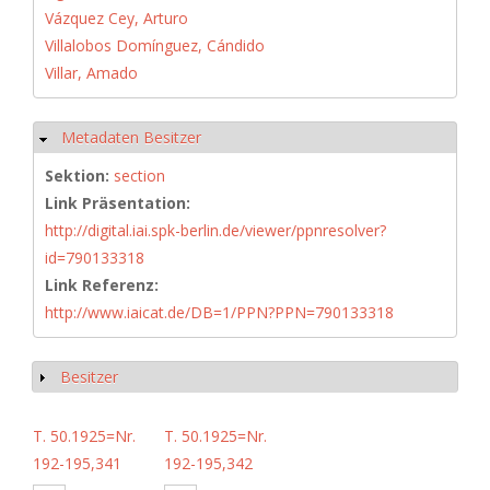
Vázquez Cey, Arturo
Villalobos Domínguez, Cándido
Villar, Amado
Metadaten Besitzer
Ausblenden
Sektion:
section
Link Präsentation:
http://digital.iai.spk-berlin.de/viewer/ppnresolver?
id=790133318
Link Referenz:
http://www.iaicat.de/DB=1/PPN?PPN=790133318
Besitzer
Anzeigen
T. 50.1925=Nr.
T. 50.1925=Nr.
192-195,341
192-195,342