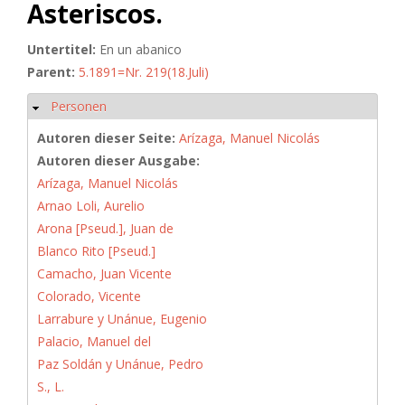
Asteriscos.
Untertitel:
En un abanico
Parent:
5.1891=Nr. 219(18.Juli)
Personen
Ausblenden
Autoren dieser Seite:
Arízaga, Manuel Nicolás
Autoren dieser Ausgabe:
Arízaga, Manuel Nicolás
Arnao Loli, Aurelio
Arona [Pseud.], Juan de
Blanco Rito [Pseud.]
Camacho, Juan Vicente
Colorado, Vicente
Larrabure y Unánue, Eugenio
Palacio, Manuel del
Paz Soldán y Unánue, Pedro
S., L.