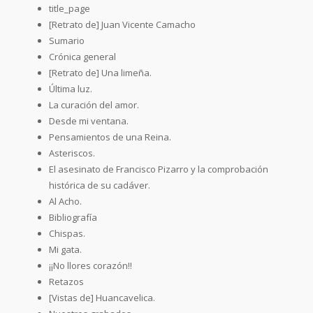
title_page
[Retrato de] Juan Vicente Camacho
Sumario
Crónica general
[Retrato de] Una limeña.
Última luz.
La curación del amor.
Desde mi ventana.
Pensamientos de una Reina.
Asteriscos.
El asesinato de Francisco Pizarro y la comprobación
histórica de su cadáver.
Al Acho.
Bibliografía
Chispas.
Mi gata.
¡¡No llores corazón!!
Retazos
[Vistas de] Huancavelica.