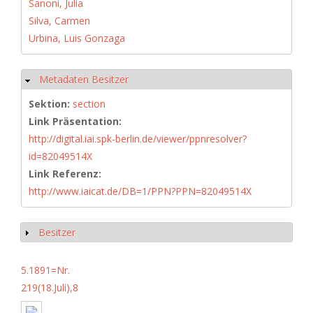
Sanoni, Julia
Silva, Carmen
Urbina, Luis Gonzaga
Metadaten Besitzer
Ausblenden
Sektion:
section
Link Präsentation:
http://digital.iai.spk-berlin.de/viewer/ppnresolver?
id=82049514X
Link Referenz:
http://www.iaicat.de/DB=1/PPN?PPN=82049514X
Besitzer
Anzeigen
5.1891=Nr.
219(18.Juli),8