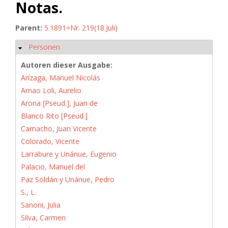
Notas.
Parent:
5.1891=Nr. 219(18.Juli)
Personen
Ausblenden
Autoren dieser Ausgabe:
Arízaga, Manuel Nicolás
Arnao Loli, Aurelio
Arona [Pseud.], Juan de
Blanco Rito [Pseud.]
Camacho, Juan Vicente
Colorado, Vicente
Larrabure y Unánue, Eugenio
Palacio, Manuel del
Paz Soldán y Unánue, Pedro
S., L.
Sanoni, Julia
Silva, Carmen