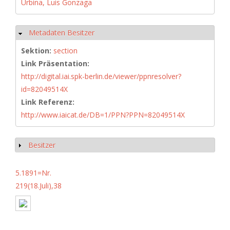
Urbina, Luis Gonzaga
Metadaten Besitzer
Ausblenden
Sektion:
section
Link Präsentation:
http://digital.iai.spk-berlin.de/viewer/ppnresolver?
id=82049514X
Link Referenz:
http://www.iaicat.de/DB=1/PPN?PPN=82049514X
Besitzer
Anzeigen
5.1891=Nr.
219(18.Juli),38