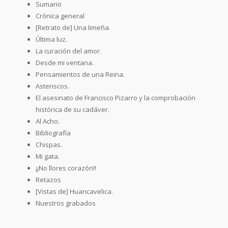
Sumario
Crónica general
[Retrato de] Una limeña.
Última luz.
La curación del amor.
Desde mi ventana.
Pensamientos de una Reina.
Asteriscos.
El asesinato de Francisco Pizarro y la comprobación
histórica de su cadáver.
Al Acho.
Bibliografía
Chispas.
Mi gata.
¡¡No llores corazón!!
Retazos
[Vistas de] Huancavelica.
Nuestros grabados