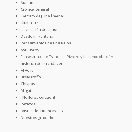
Sumario
Crónica general
[Retrato de] Una limeña.
Última luz.
La curación del amor.
Desde mi ventana.
Pensamientos de una Reina.
Asteriscos.
El asesinato de Francisco Pizarro y la comprobación
histórica de su cadáver.
Al Acho.
Bibliografía
Chispas.
Mi gata.
¡¡No llores corazón!!
Retazos
[Vistas de] Huancavelica.
Nuestros grabados