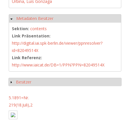
Urbina, Luis Gonzaga
Metadaten Besitzer
Ausblenden
Sektion:
contents
Link Präsentation:
http://digital.iai.spk-berlin.de/viewer/ppnresolver?
id=82049514X
Link Referenz:
http://www.iaicat.de/DB=1/PPN?PPN=82049514X
Besitzer
Anzeigen
5.1891=Nr.
219(18.Juli),2