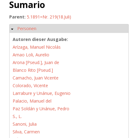
Sumario
Parent:
5.1891=Nr. 219(18.Juli)
Personen
Ausblenden
Autoren dieser Ausgabe:
Arízaga, Manuel Nicolás
Arnao Loli, Aurelio
Arona [Pseud.], Juan de
Blanco Rito [Pseud.]
Camacho, Juan Vicente
Colorado, Vicente
Larrabure y Unánue, Eugenio
Palacio, Manuel del
Paz Soldán y Unánue, Pedro
S., L.
Sanoni, Julia
Silva, Carmen