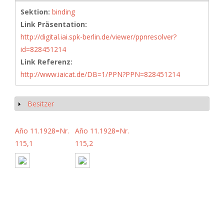
Sektion:
binding
Link Präsentation:
http://digital.iai.spk-berlin.de/viewer/ppnresolver?
id=828451214
Link Referenz:
http://www.iaicat.de/DB=1/PPN?PPN=828451214
Besitzer
Anzeigen
Año 11.1928=Nr.
Año 11.1928=Nr.
115,1
115,2