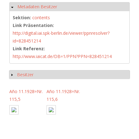
Metadaten Besitzer
Ausblenden
Sektion:
contents
Link Präsentation:
http://digital.iai.spk-berlin.de/viewer/ppnresolver?
id=828451214
Link Referenz:
http://www.iaicat.de/DB=1/PPN?PPN=828451214
Besitzer
Anzeigen
Año 11.1928=Nr.
Año 11.1928=Nr.
115,5
115,6