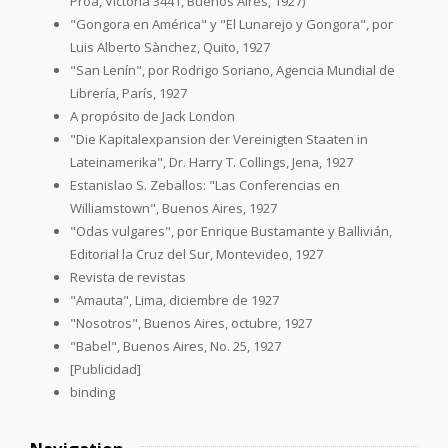
Proa, Victoria 3441, Buenos Aires, 1927)
"Gongora en América" y "El Lunarejo y Gongora", por
Luis Alberto Sànchez, Quito, 1927
"San Lenín", por Rodrigo Soriano, Agencia Mundial de
Librería, París, 1927
A propósito de Jack London
"Die Kapitalexpansion der Vereinigten Staaten in
Lateinamerika", Dr. Harry T. Collings, Jena, 1927
Estanislao S. Zeballos: "Las Conferencias en
Williamstown", Buenos Aires, 1927
"Odas vulgares", por Enrique Bustamante y Ballivián,
Editorial la Cruz del Sur, Montevideo, 1927
Revista de revistas
"Amauta", Lima, diciembre de 1927
"Nosotros", Buenos Aires, octubre, 1927
"Babel", Buenos Aires, No. 25, 1927
[Publicidad]
binding