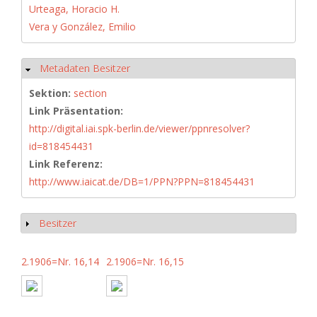
Urteaga, Horacio H.
Vera y González, Emilio
Metadaten Besitzer
Ausblenden
Sektion:
section
Link Präsentation:
http://digital.iai.spk-berlin.de/viewer/ppnresolver?
id=818454431
Link Referenz:
http://www.iaicat.de/DB=1/PPN?PPN=818454431
Besitzer
Anzeigen
2.1906=Nr. 16,14
2.1906=Nr. 16,15