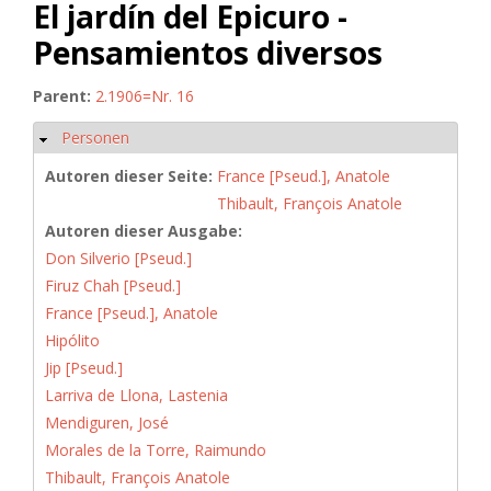
El jardín del Epicuro -
Pensamientos diversos
Parent:
2.1906=Nr. 16
Personen
Ausblenden
Autoren dieser Seite:
France [Pseud.], Anatole
Thibault, François Anatole
Autoren dieser Ausgabe:
Don Silverio [Pseud.]
Firuz Chah [Pseud.]
France [Pseud.], Anatole
Hipólito
Jip [Pseud.]
Larriva de Llona, Lastenia
Mendiguren, José
Morales de la Torre, Raimundo
Thibault, François Anatole