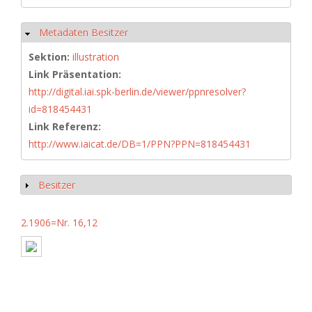
Metadaten Besitzer
Ausblenden
Sektion:
illustration
Link Präsentation:
http://digital.iai.spk-berlin.de/viewer/ppnresolver?
id=818454431
Link Referenz:
http://www.iaicat.de/DB=1/PPN?PPN=818454431
Besitzer
Anzeigen
2.1906=Nr. 16,12