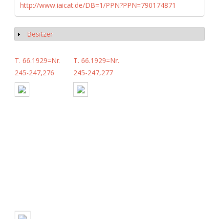
http://www.iaicat.de/DB=1/PPN?PPN=790174871
Besitzer
Anzeigen
T. 66.1929=Nr.
T. 66.1929=Nr.
245-247,276
245-247,277