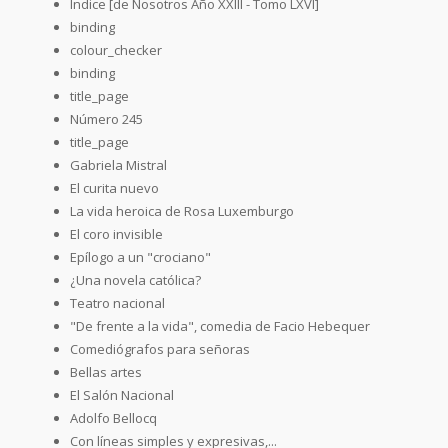
Índice [de Nosotros Año XXIII - Tomo LXVI]
binding
colour_checker
binding
title_page
Número 245
title_page
Gabriela Mistral
El curita nuevo
La vida heroica de Rosa Luxemburgo
El coro invisible
Epílogo a un "crociano"
¿Una novela católica?
Teatro nacional
"De frente a la vida", comedia de Facio Hebequer
Comediógrafos para señoras
Bellas artes
El Salón Nacional
Adolfo Bellocq
Con líneas simples y expresivas,...