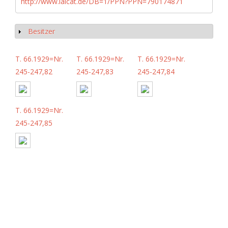
http://www.iaicat.de/DB=1/PPN?PPN=790174871
Besitzer
Anzeigen
T. 66.1929=Nr.
T. 66.1929=Nr.
T. 66.1929=Nr.
245-247,82
245-247,83
245-247,84
T. 66.1929=Nr.
245-247,85