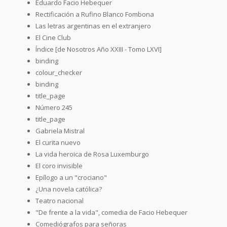
Eduardo Facio Hebequer
Rectificación a Rufino Blanco Fombona
Las letras argentinas en el extranjero
El Cine Club
Índice [de Nosotros Año XXIII - Tomo LXVI]
binding
colour_checker
binding
title_page
Número 245
title_page
Gabriela Mistral
El curita nuevo
La vida heroica de Rosa Luxemburgo
El coro invisible
Epílogo a un "crociano"
¿Una novela católica?
Teatro nacional
"De frente a la vida", comedia de Facio Hebequer
Comediógrafos para señoras