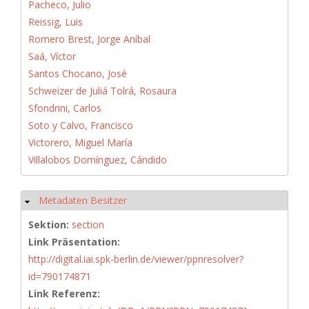
Pacheco, Julio
Reissig, Luis
Romero Brest, Jorge Aníbal
Saá, Víctor
Santos Chocano, José
Schweizer de Juliá Tolrá, Rosaura
Sfondrini, Carlos
Soto y Calvo, Francisco
Victorero, Miguel María
Villalobos Domínguez, Cándido
Metadaten Besitzer
Ausblenden
Sektion:
section
Link Präsentation:
http://digital.iai.spk-berlin.de/viewer/ppnresolver?
id=790174871
Link Referenz: