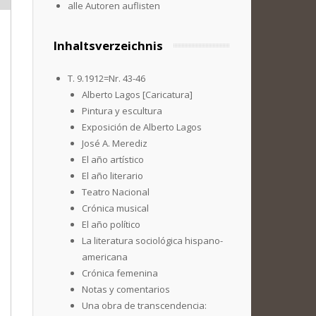
alle Autoren auflisten
Inhaltsverzeichnis
T. 9.1912=Nr. 43-46
Alberto Lagos [Caricatura]
Pintura y escultura
Exposición de Alberto Lagos
José A. Merediz
El año artístico
El año literario
Teatro Nacional
Crónica musical
El año político
La literatura sociológica hispano-
americana
Crónica femenina
Notas y comentarios
Una obra de transcendencia: