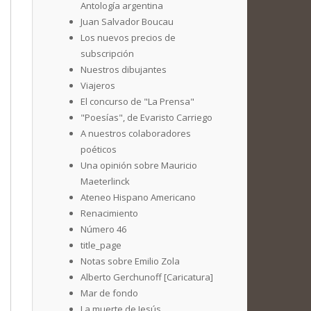
Antología argentina
Juan Salvador Boucau
Los nuevos precios de
subscripción
Nuestros dibujantes
Viajeros
El concurso de "La Prensa"
"Poesías", de Evaristo Carriego
A nuestros colaboradores
poéticos
Una opinión sobre Mauricio
Maeterlinck
Ateneo Hispano Americano
Renacimiento
Número 46
title_page
Notas sobre Emilio Zola
Alberto Gerchunoff [Caricatura]
Mar de fondo
La muerte de Jesús