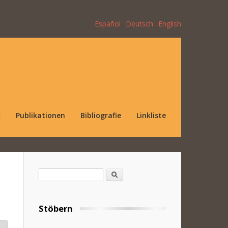
Español
Deutsch
English
k
Publikationen
Bibliografie
Linkliste
Suchformular
Suche
Stöbern