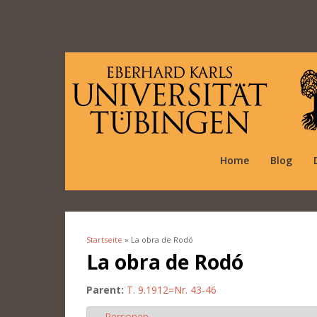
Home
Blog
Startseite
» La obra de Rodó
Sie sind hier
La obra de Rodó
Parent:
T. 9.1912=Nr. 43-46
Personen
Ausblenden