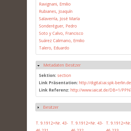
Ravignani, Emilio
Rubianes, Joaquín
Salaverría, José María
Sonderéguer, Pedro
Soto y Calvo, Francisco
Suárez Calimano, Emilio
Talero, Eduardo
Metadaten Besitzer
Ausblenden
Sektion:
section
Link Präsentation:
http://digital.iai.spk-berli
Link Referenz:
http://www.iaicat.de/DB=1/P
Besitzer
Anzeigen
T. 9.1912=Nr. 43-
T. 9.1912=Nr. 43-
T. 9.1912=Nr.
46,231
46,232
46,233