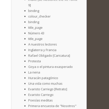
9]
binding
colour_checker
binding
title_page
Número 43
title_page
A nuestros lectores
Inglaterra y Francia
Rafael Obligado [Caricatura]
Protesta
Goya o el pintura exasperado
La nena
Huracán patagónico
Una vida como muchas
Evaristo Carriego [Retrato]
Evaristo Carriego
Poesías ineditas
Primera encuesta de "Nosotros"