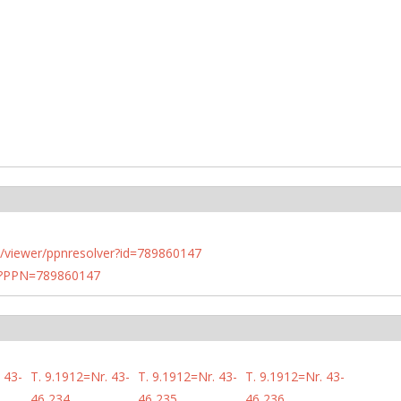
n.de/viewer/ppnresolver?id=789860147
PN?PPN=789860147
 43-
T. 9.1912=Nr. 43-
T. 9.1912=Nr. 43-
T. 9.1912=Nr. 43-
46,234
46,235
46,236