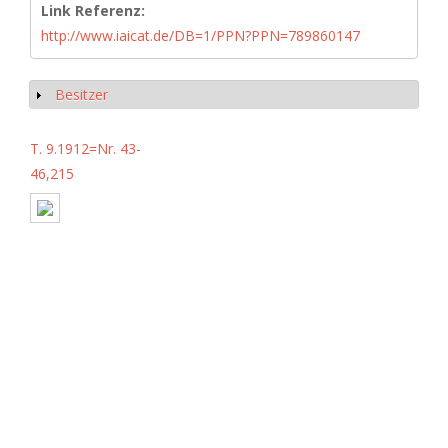
Link Referenz:
http://www.iaicat.de/DB=1/PPN?PPN=789860147
Besitzer
Anzeigen
T. 9.1912=Nr. 43-
46,215