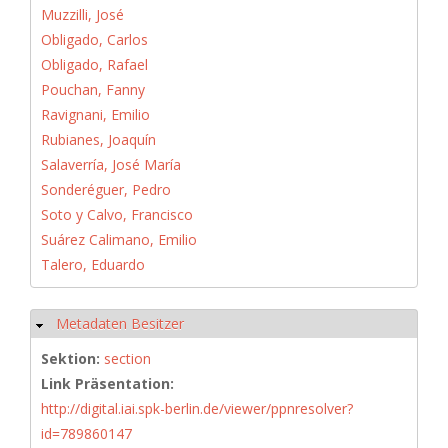
Muzzilli, José
Obligado, Carlos
Obligado, Rafael
Pouchan, Fanny
Ravignani, Emilio
Rubianes, Joaquín
Salaverría, José María
Sonderéguer, Pedro
Soto y Calvo, Francisco
Suárez Calimano, Emilio
Talero, Eduardo
Metadaten Besitzer
Ausblenden
Sektion:
section
Link Präsentation:
http://digital.iai.spk-berlin.de/viewer/ppnresolver?
id=789860147