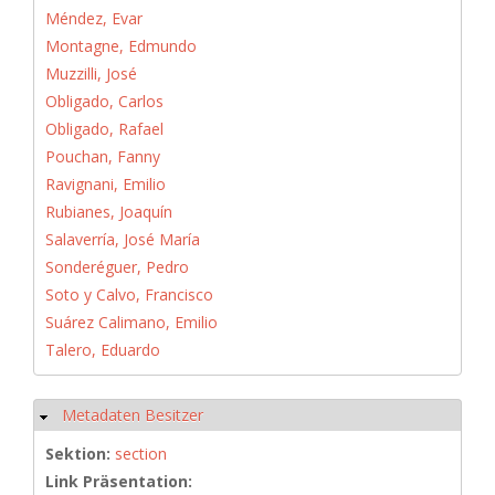
Méndez, Evar
Montagne, Edmundo
Muzzilli, José
Obligado, Carlos
Obligado, Rafael
Pouchan, Fanny
Ravignani, Emilio
Rubianes, Joaquín
Salaverría, José María
Sonderéguer, Pedro
Soto y Calvo, Francisco
Suárez Calimano, Emilio
Talero, Eduardo
Metadaten Besitzer
Ausblenden
Sektion:
section
Link Präsentation: