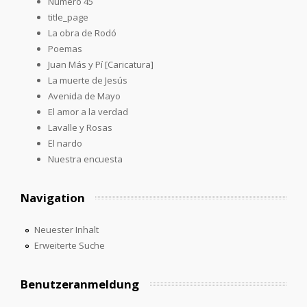
Número 45
title_page
La obra de Rodó
Poemas
Juan Más y Pí [Caricatura]
La muerte de Jesús
Avenida de Mayo
El amor a la verdad
Lavalle y Rosas
El nardo
Nuestra encuesta
Navigation
Neuester Inhalt
Erweiterte Suche
Benutzeranmeldung