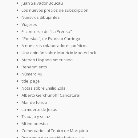
Juan Salvador Boucau
Los nuevos precios de subscripción
Nuestros dibujantes
Viajeros
El concurso de "La Prensa"
"Poesías", de Evaristo Carriego
A nuestros colaboradores poéticos
Una opinión sobre Mauricio Maeterlinck
Ateneo Hispano Americano
Renacimiento
Número 46
title_page
Notas sobre Emilio Zola
Alberto Gerchunoff [Caricatura]
Mar de fondo
La muerte de Jesús
Trabajo y solaz
Mi inmodestia
Comentarios al Teatro de Marquina
Programa de reacción federalista