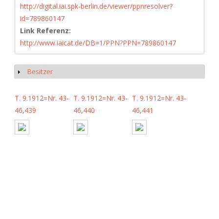
http://digital.iai.spk-berlin.de/viewer/ppnresolver?
id=789860147
Link Referenz:
http://www.iaicat.de/DB=1/PPN?PPN=789860147
Besitzer
Anzeigen
T. 9.1912=Nr. 43-
T. 9.1912=Nr. 43-
T. 9.1912=Nr. 43-
46,439
46,440
46,441