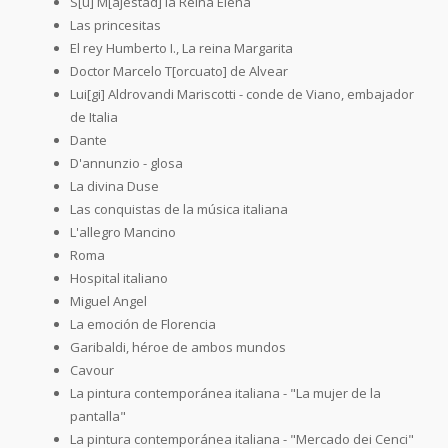
S[u] M[ajestad] la Reina Elena
Las princesitas
El rey Humberto I., La reina Margarita
Doctor Marcelo T[orcuato] de Alvear
Lui[gi] Aldrovandi Mariscotti - conde de Viano, embajador
de Italia
Dante
D'annunzio - glosa
La divina Duse
Las conquistas de la música italiana
L'allegro Mancino
Roma
Hospital italiano
Miguel Angel
La emoción de Florencia
Garibaldi, héroe de ambos mundos
Cavour
La pintura contemporánea italiana - "La mujer de la
pantalla"
La pintura contemporánea italiana - "Mercado dei Cenci"