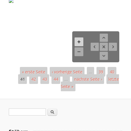
« erste Seite
‹ vorherige Seite
…
39
40
41
42
43
44
…
nächste Seite ›
letzte
Seite »
Pages
Search form
Search