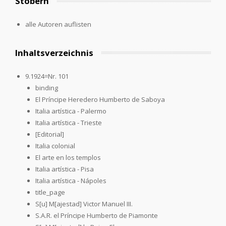
Stöbern
alle Autoren auflisten
Inhaltsverzeichnis
9.1924=Nr. 101
binding
El Príncipe Heredero Humberto de Saboya
Italia artística - Palermo
Italia artística - Trieste
[Editorial]
Italia colonial
El arte en los templos
Italia artística - Pisa
Italia artística - Nápoles
title_page
S[u] M[ajestad] Victor Manuel III.
S.A.R. el Príncipe Humberto de Piamonte