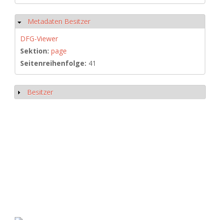
Metadaten Besitzer
Hide
DFG-Viewer
Sektion:
page
Seitenreihenfolge:
41
Besitzer
Show