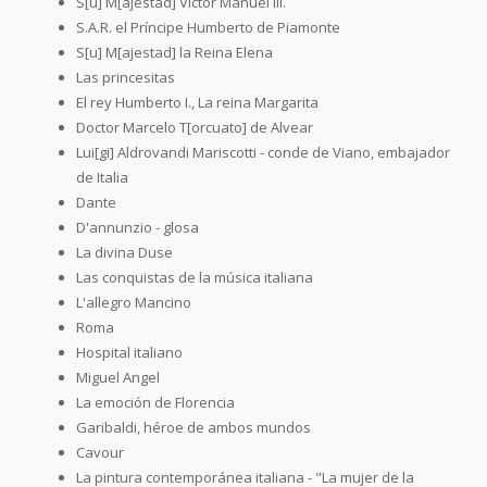
S[u] M[ajestad] Victor Manuel III.
S.A.R. el Príncipe Humberto de Piamonte
S[u] M[ajestad] la Reina Elena
Las princesitas
El rey Humberto I., La reina Margarita
Doctor Marcelo T[orcuato] de Alvear
Lui[gi] Aldrovandi Mariscotti - conde de Viano, embajador
de Italia
Dante
D'annunzio - glosa
La divina Duse
Las conquistas de la música italiana
L'allegro Mancino
Roma
Hospital italiano
Miguel Angel
La emoción de Florencia
Garibaldi, héroe de ambos mundos
Cavour
La pintura contemporánea italiana - "La mujer de la