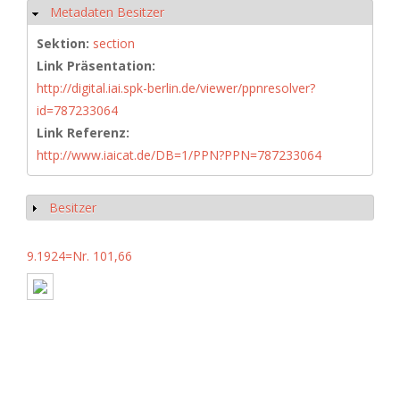
Metadaten Besitzer
Hide
Sektion:
section
Link Präsentation:
http://digital.iai.spk-berlin.de/viewer/ppnresolver?
id=787233064
Link Referenz:
http://www.iaicat.de/DB=1/PPN?PPN=787233064
Besitzer
Show
9.1924=Nr. 101,66