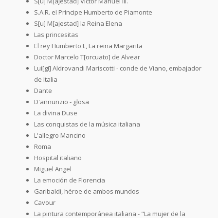
S[u] M[ajestad] Victor Manuel III.
S.A.R. el Príncipe Humberto de Piamonte
S[u] M[ajestad] la Reina Elena
Las princesitas
El rey Humberto I., La reina Margarita
Doctor Marcelo T[orcuato] de Alvear
Lui[gi] Aldrovandi Mariscotti - conde de Viano, embajador
de Italia
Dante
D'annunzio - glosa
La divina Duse
Las conquistas de la música italiana
L'allegro Mancino
Roma
Hospital italiano
Miguel Angel
La emoción de Florencia
Garibaldi, héroe de ambos mundos
Cavour
La pintura contemporánea italiana - "La mujer de la