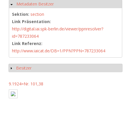
Metadaten Besitzer
Hide
Sektion:
section
Link Präsentation:
http://digital.iai.spk-berlin.de/viewer/ppnresolver?
id=787233064
Link Referenz:
http://www.iaicat.de/DB=1/PPN?PPN=787233064
Besitzer
Show
9.1924=Nr. 101,38