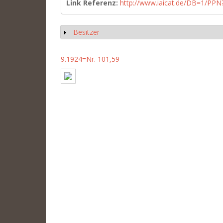
Link Referenz:
http://www.iaicat.de/DB=1/P
Besitzer
Show
9.1924=Nr. 101,59