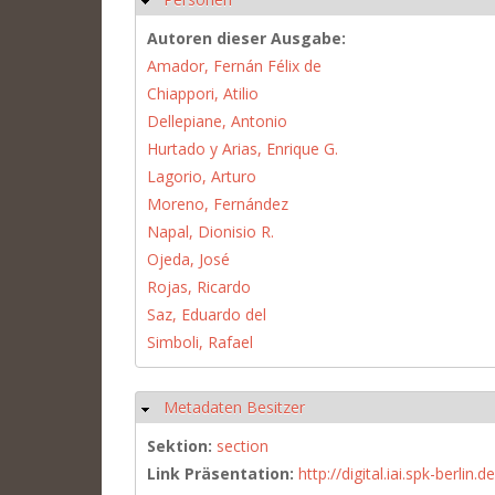
Autoren dieser Ausgabe:
Amador, Fernán Félix de
Chiappori, Atilio
Dellepiane, Antonio
Hurtado y Arias, Enrique G.
Lagorio, Arturo
Moreno, Fernández
Napal, Dionisio R.
Ojeda, José
Rojas, Ricardo
Saz, Eduardo del
Simboli, Rafael
Metadaten Besitzer
Hide
Sektion:
section
Link Präsentation:
http://digital.iai.spk-berli