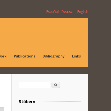
Español
Deutsch
English
work
Publications
Bibliography
Links
Search form
Search
Stöbern