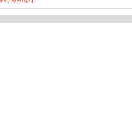
PN?PPN=787233064