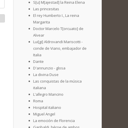
S[u] M[ajestad] la Reina Elena
Las princesitas
El rey Humberto I., La reina
Margarita
Doctor Marcelo T[orcuato] de
Alvear
Lui[gi] Aldrovandi Mariscotti -
conde de Viano, embajador de
Italia
Dante
D'annunzio - glosa
La divina Duse
Las conquistas de la música
italiana
L'allegro Mancino
Roma
Hospital italiano
Miguel Angel
La emoción de Florencia
Garibaldi, héroe de ambos