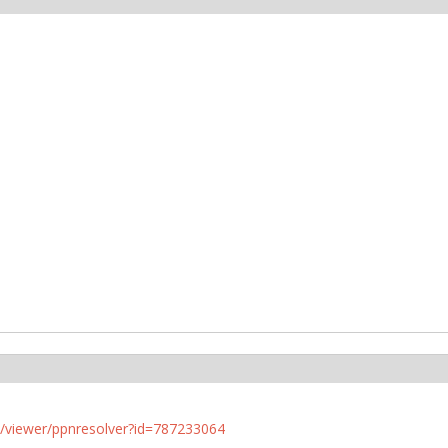
n.de/viewer/ppnresolver?id=787233064