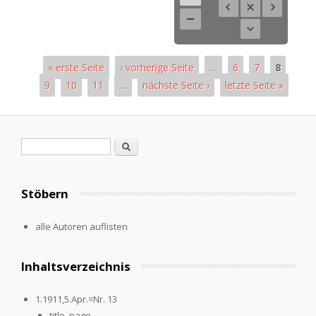
« erste Seite
‹ vorherige Seite
…
6
7
8
9
10
11
…
nächste Seite ›
letzte Seite »
Pages
Search form
Search
Stöbern
alle Autoren auflisten
Inhaltsverzeichnis
1.1911,5.Apr.=Nr. 13
title_page