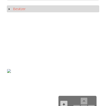
Besitzer
Show