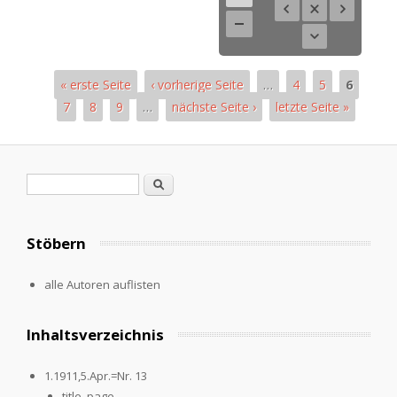
« erste Seite
‹ vorherige Seite
…
4
5
6
7
8
9
…
nächste Seite ›
letzte Seite »
Pages
Search form
Search
Stöbern
alle Autoren auflisten
Inhaltsverzeichnis
1.1911,5.Apr.=Nr. 13
title_page