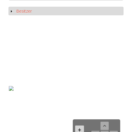
Besitzer
Show