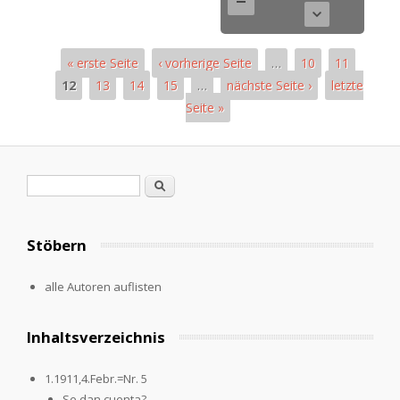
« erste Seite
‹ vorherige Seite
…
10
11
12
13
14
15
…
nächste Seite ›
letzte
Seite »
Pages
Search form
Search
Stöbern
alle Autoren auflisten
Inhaltsverzeichnis
1.1911,4.Febr.=Nr. 5
Se dan cuenta?...