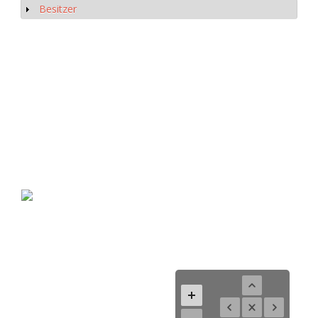
Besitzer
Show