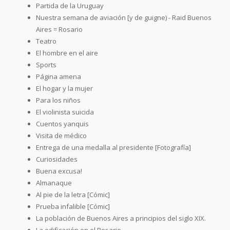
Partida de la Uruguay
Nuestra semana de aviación [y de guigne) - Raid Buenos
Aires = Rosario
Teatro
El hombre en el aire
Sports
Página amena
El hogar y la mujer
Para los niños
El violinista suicida
Cuentos yanquis
Visita de médico
Entrega de una medalla al presidente [Fotografía]
Curiosidades
Buena excusa!
Almanaque
Al pie de la letra [Cómic]
Prueba infalible [Cómic]
La población de Buenos Aires a principios del siglo XIX.
La edificación en el Rosario