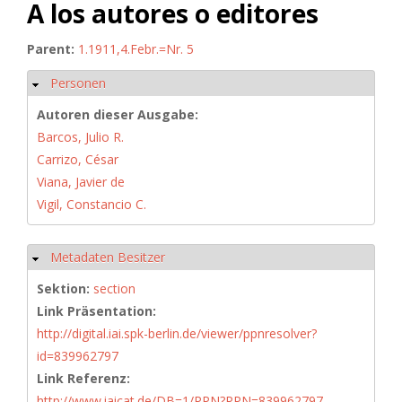
A los autores o editores
Parent:
1.1911,4.Febr.=Nr. 5
Personen
Hide
Autoren dieser Ausgabe:
Barcos, Julio R.
Carrizo, César
Viana, Javier de
Vigil, Constancio C.
Metadaten Besitzer
Hide
Sektion:
section
Link Präsentation:
http://digital.iai.spk-berlin.de/viewer/ppnresolver?
id=839962797
Link Referenz:
http://www.iaicat.de/DB=1/PPN?PPN=839962797