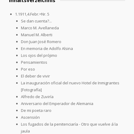
Inhaltsverzeichnis
1.1911,4.Febr.=Nr. 5
Se dan cuenta?...
Marco M. Avellaneda
Manuel M. Alberti
Don Juan José Romero
En memoria de Adolfo Alsina
Los ojos del prójimo
Pensamientos
Por eso
El deber de vivir
La inauguración oficial del nuevo Hotel de Inmigrantes
[Fotografía]
Alfredo de Zuviría
Aniversario del Emperador de Alemania
De mi poeta raro
Ascensión
Los fugados de la penitenciaría - Otro que vuelve á la
jaula