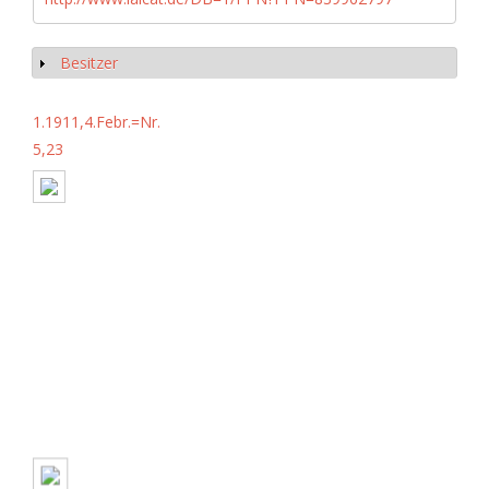
Besitzer
Show
1.1911,4.Febr.=Nr.
5,23