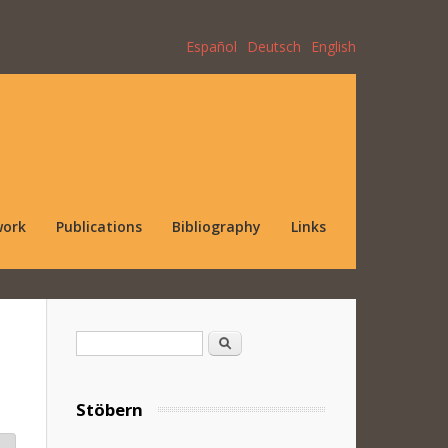
Español
Deutsch
English
work
Publications
Bibliography
Links
Search form
Search
Stöbern