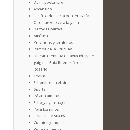
De mi poeta raro
Ascensión
Los fugados de la penitenciaría -
Otro que vuelve á la jaula
De todas partes
América
Provincias y territorios
Partida de la Uruguay
Nuestra semana de aviación [y de
guigne) - Raid Buenos Aires =
Rosario
Teatro
El hombre en el aire
Sports
Página amena
El hogar y la mujer
Para los niños
El violinista suicida
Cuentos yanquis
Visita de médico