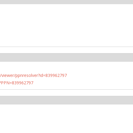
n.de/viewer/ppnresolver?id=839962797
PN?PPN=839962797