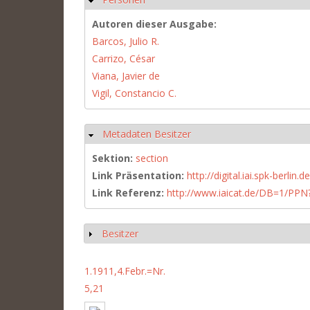
Autoren dieser Ausgabe:
Barcos, Julio R.
Carrizo, César
Viana, Javier de
Vigil, Constancio C.
Metadaten Besitzer
Hide
Sektion:
section
Link Präsentation:
http://digital.iai.spk-berli
Link Referenz:
http://www.iaicat.de/DB=1/P
Besitzer
Show
1.1911,4.Febr.=Nr.
5,21