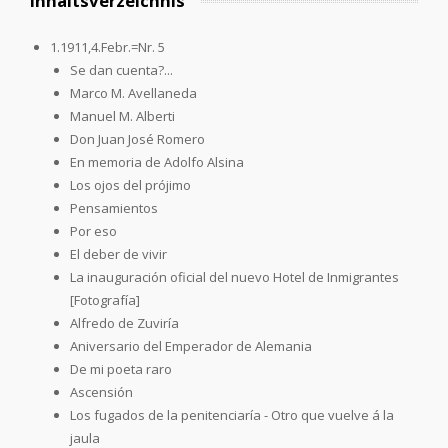
Inhaltsverzeichnis
1.1911,4.Febr.=Nr. 5
Se dan cuenta?...
Marco M. Avellaneda
Manuel M. Alberti
Don Juan José Romero
En memoria de Adolfo Alsina
Los ojos del prójimo
Pensamientos
Por eso
El deber de vivir
La inauguración oficial del nuevo Hotel de Inmigrantes
[Fotografía]
Alfredo de Zuviría
Aniversario del Emperador de Alemania
De mi poeta raro
Ascensión
Los fugados de la penitenciaría - Otro que vuelve á la
jaula