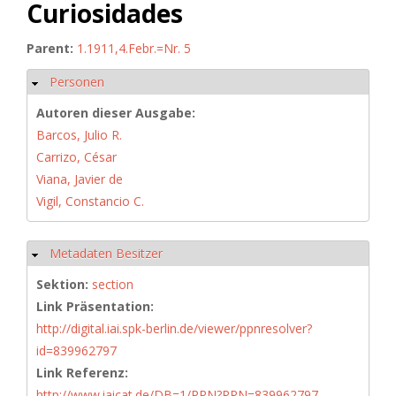
Curiosidades
Parent:
1.1911,4.Febr.=Nr. 5
Personen
Hide
Autoren dieser Ausgabe:
Barcos, Julio R.
Carrizo, César
Viana, Javier de
Vigil, Constancio C.
Metadaten Besitzer
Hide
Sektion:
section
Link Präsentation:
http://digital.iai.spk-berlin.de/viewer/ppnresolver?
id=839962797
Link Referenz:
http://www.iaicat.de/DB=1/PPN?PPN=839962797