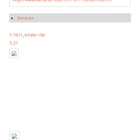
Besitzer
Show
1.1911,4.Febr.=Nr.
5,21