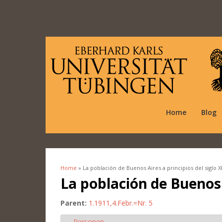
Home
Blog
Home
» La población de Buenos Aires a principios del siglo XI
You are here
La población de Buenos A
Parent:
1.1911,4.Febr.=Nr. 5
Personen
Hide