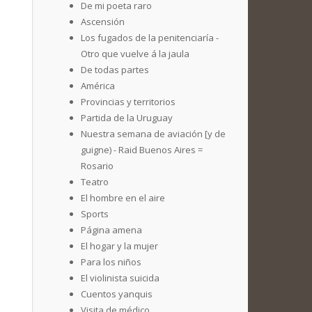
De mi poeta raro
Ascensión
Los fugados de la penitenciaría -
Otro que vuelve á la jaula
De todas partes
América
Provincias y territorios
Partida de la Uruguay
Nuestra semana de aviación [y de
guigne) - Raid Buenos Aires =
Rosario
Teatro
El hombre en el aire
Sports
Página amena
El hogar y la mujer
Para los niños
El violinista suicida
Cuentos yanquis
Visita de médico