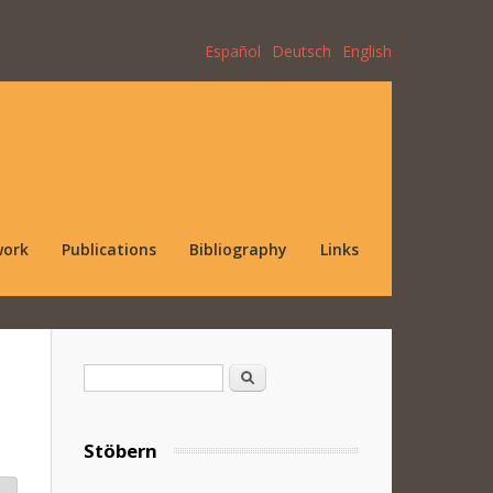
Español
Deutsch
English
work
Publications
Bibliography
Links
Search form
Search
Stöbern