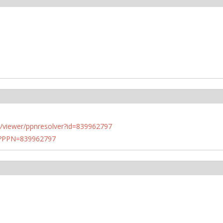
n.de/viewer/ppnresolver?id=839962797
PN?PPN=839962797