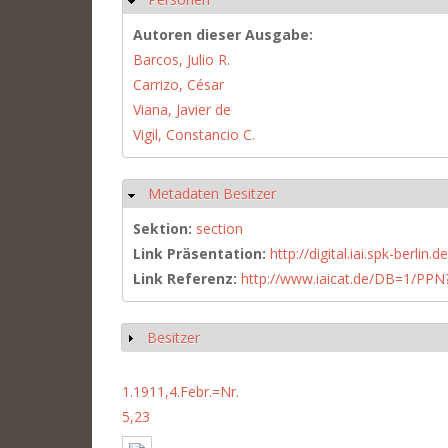
Autoren dieser Ausgabe:
Barcos, Julio R.
Carrizo, César
Viana, Javier de
Vigil, Constancio C.
Metadaten Besitzer
Hide
Sektion:
section
Link Präsentation:
http://digital.iai.spk-berli
Link Referenz:
http://www.iaicat.de/DB=1/P
Besitzer
Show
1.1911,4.Febr.=Nr.
5,23