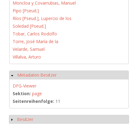
Moncloa y Covarrubias, Manuel
Pipo [Pseud.]
Ríos [Pseud.], Lupercio de los
Soledad [Pseud.]
Tobar, Carlos Rodolfo
Torre, José María de la
Velarde, Samuel
Villalva, Arturo
Metadaten Besitzer
Hide
DFG-Viewer
Sektion:
page
Seitenreihenfolge:
11
Besitzer
Show