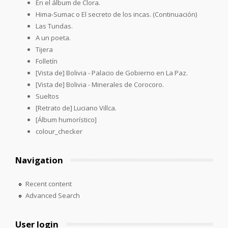
En el álbum de Clora.
Hima-Sumac o El secreto de los incas. (Continuación)
Las Tundas.
A un poeta.
Tijera
Folletín
[Vista de] Bolivia - Palacio de Gobierno en La Paz.
[Vista de] Bolivia - Minerales de Corocoro.
Sueltos
[Retrato de] Luciano Villca.
[Álbum humorístico]
colour_checker
Navigation
Recent content
Advanced Search
User login