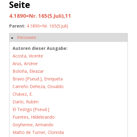
Seite
4.1890=Nr. 165(5.Juli),11
Parent:
4.1890=Nr. 165(5.Juli)
Personen
Hide
Autoren dieser Ausgabe:
Acosta, Vicente
Arus, Arsène
Boloña, Eleazar
Bravo [Pseud.], Enriqueta
Carreño Deheza, Osvaldo
Chávez, E.
Darío, Rubén
El Testigo [Pseud.]
Fuentes, Hildebrando
Goyhenne, Armando
Matto de Turner, Clorinda