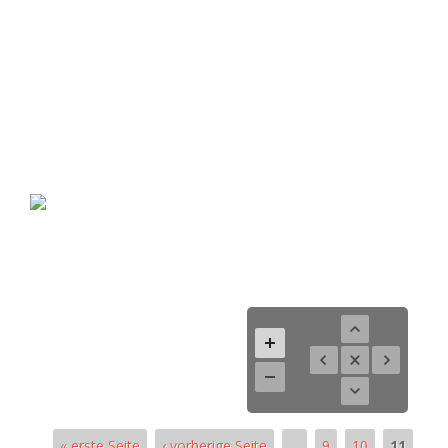
« erste Seite
‹ vorherige Seite
…
9
10
11