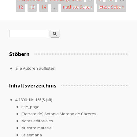
12
13
14
…
nächste Seite ›
letzte Seite »
Pages
Search form
Search
Stöbern
alle Autoren auflisten
Inhaltsverzeichnis
4.1890=Nr. 165(5.Juli)
title_page
[Retrato de] Antonia Moreno de Cáceres
Notas editoriales.
Nuestro material.
La semana