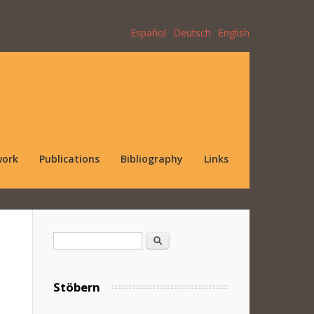
Español
Deutsch
English
work
Publications
Bibliography
Links
Search form
Search
Stöbern