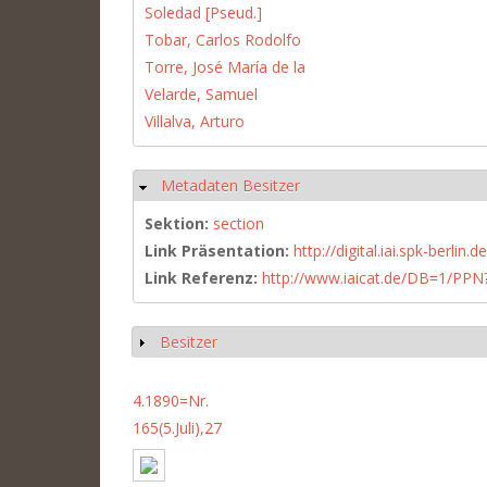
Soledad [Pseud.]
Tobar, Carlos Rodolfo
Torre, José María de la
Velarde, Samuel
Villalva, Arturo
Metadaten Besitzer
Hide
Sektion:
section
Link Präsentation:
http://digital.iai.spk-berli
Link Referenz:
http://www.iaicat.de/DB=1/P
Besitzer
Show
4.1890=Nr.
165(5.Juli),27