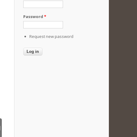
Password
*
Request new password