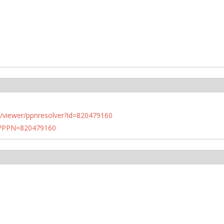
n.de/viewer/ppnresolver?id=820479160
PN?PPN=820479160