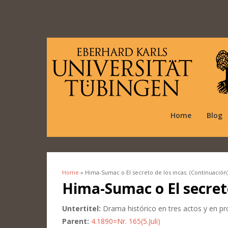
Home
Blog
Home
» Hima-Sumac o El secreto de los incas. (Continuación
You are here
Hima-Sumac o El secreto
Untertitel:
Drama histórico en tres actos y en p
Parent:
4.1890=Nr. 165(5.Juli)