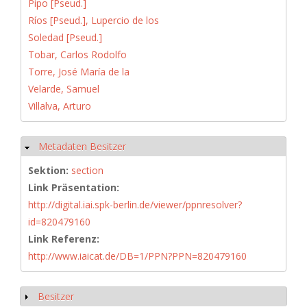
Pipo [Pseud.]
Ríos [Pseud.], Lupercio de los
Soledad [Pseud.]
Tobar, Carlos Rodolfo
Torre, José María de la
Velarde, Samuel
Villalva, Arturo
Metadaten Besitzer
Hide
Sektion:
section
Link Präsentation:
http://digital.iai.spk-berlin.de/viewer/ppnresolver?
id=820479160
Link Referenz:
http://www.iaicat.de/DB=1/PPN?PPN=820479160
Besitzer
Show