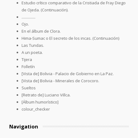
Estudio crítico comparativo de la Cristiada de Fray Diego
de Ojeda. (Continuación).
...............
Ojo.
En el álbum de Clora.
Hima-Sumac o El secreto de los incas. (Continuación)
Las Tundas.
A un poeta.
Tijera
Folletín
[Vista de] Bolivia - Palacio de Gobierno en La Paz.
[Vista de] Bolivia - Minerales de Corocoro.
Sueltos
[Retrato de] Luciano Villca.
[Álbum humorístico]
colour_checker
Navigation