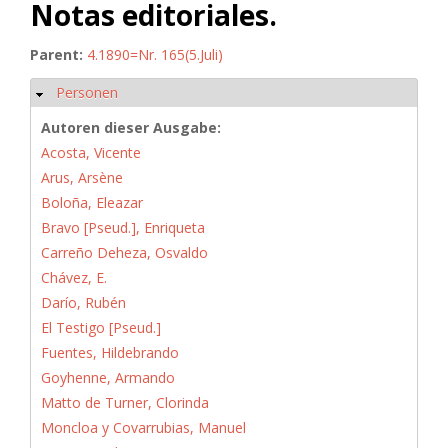
Notas editoriales.
Parent:
4.1890=Nr. 165(5.Juli)
Personen
Hide
Autoren dieser Ausgabe:
Acosta, Vicente
Arus, Arsène
Boloña, Eleazar
Bravo [Pseud.], Enriqueta
Carreño Deheza, Osvaldo
Chávez, E.
Darío, Rubén
El Testigo [Pseud.]
Fuentes, Hildebrando
Goyhenne, Armando
Matto de Turner, Clorinda
Moncloa y Covarrubias, Manuel