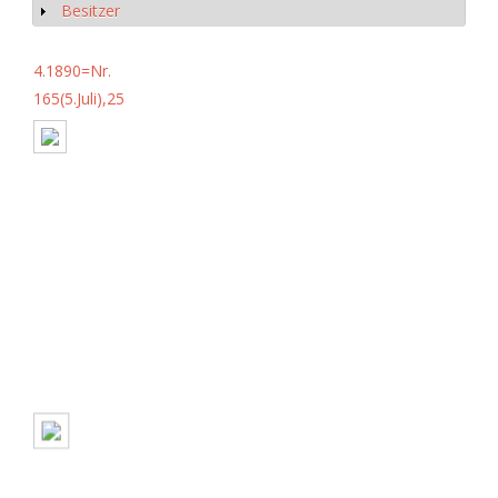
Besitzer
Show
4.1890=Nr.
165(5.Juli),25