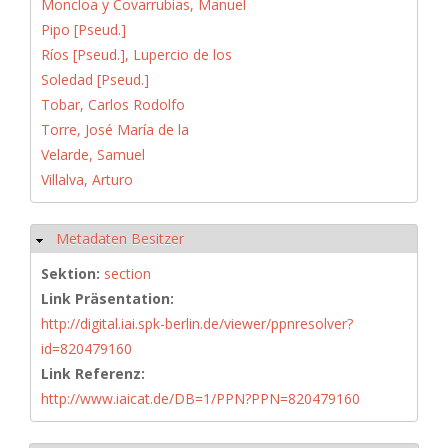
Moncloa y Covarrubias, Manuel
Pipo [Pseud.]
Ríos [Pseud.], Lupercio de los
Soledad [Pseud.]
Tobar, Carlos Rodolfo
Torre, José María de la
Velarde, Samuel
Villalva, Arturo
Metadaten Besitzer
Hide
Sektion:
section
Link Präsentation:
http://digital.iai.spk-berlin.de/viewer/ppnresolver?
id=820479160
Link Referenz:
http://www.iaicat.de/DB=1/PPN?PPN=820479160