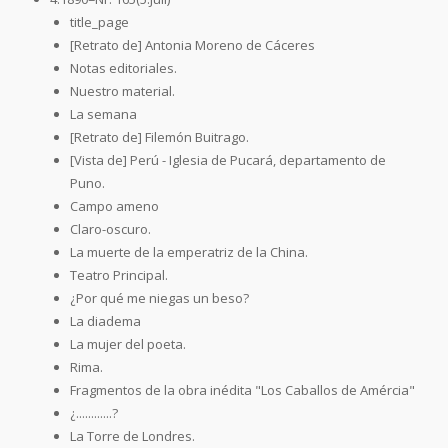
title_page
[Retrato de] Antonia Moreno de Cáceres
Notas editoriales.
Nuestro material.
La semana
[Retrato de] Filemón Buitrago.
[Vista de] Perú - Iglesia de Pucará, departamento de
Puno.
Campo ameno
Claro-oscuro.
La muerte de la emperatriz de la China.
Teatro Principal.
¿Por qué me niegas un beso?
La diadema
La mujer del poeta.
Rima.
Fragmentos de la obra inédita "Los Caballos de Amércia"
¿............?
La Torre de Londres.