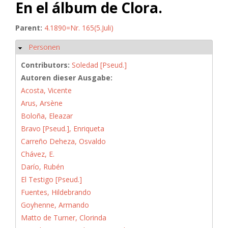
En el álbum de Clora.
Parent:
4.1890=Nr. 165(5.Juli)
Personen
Hide
Contributors:
Soledad [Pseud.]
Autoren dieser Ausgabe:
Acosta, Vicente
Arus, Arsène
Boloña, Eleazar
Bravo [Pseud.], Enriqueta
Carreño Deheza, Osvaldo
Chávez, E.
Darío, Rubén
El Testigo [Pseud.]
Fuentes, Hildebrando
Goyhenne, Armando
Matto de Turner, Clorinda