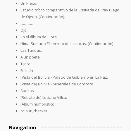
Un Pleito.
Estudio crítico comparativo de la Cristiada de Fray Diego
de Ojeda. (Continuación).
...............
Ojo.
En el álbum de Clora.
Hima-Sumac o El secreto de los incas. (Continuación)
Las Tundas.
A un poeta.
Tijera
Folletín
[Vista de] Bolivia - Palacio de Gobierno en La Paz.
[Vista de] Bolivia - Minerales de Corocoro.
Sueltos
[Retrato de] Luciano Villca.
[Álbum humorístico]
colour_checker
Navigation