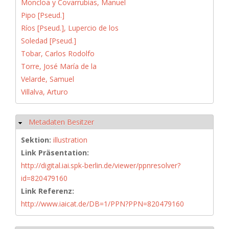
Moncloa y Covarrubias, Manuel
Pipo [Pseud.]
Ríos [Pseud.], Lupercio de los
Soledad [Pseud.]
Tobar, Carlos Rodolfo
Torre, José María de la
Velarde, Samuel
Villalva, Arturo
Metadaten Besitzer
Hide
Sektion:
illustration
Link Präsentation:
http://digital.iai.spk-berlin.de/viewer/ppnresolver?
id=820479160
Link Referenz:
http://www.iaicat.de/DB=1/PPN?PPN=820479160