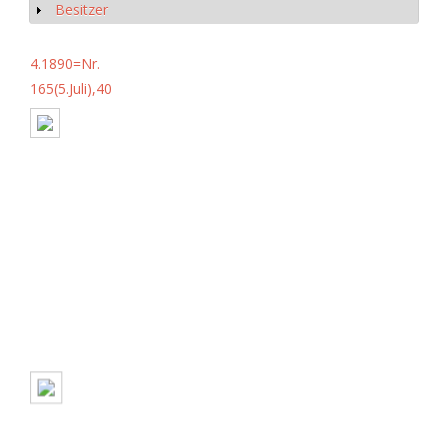
Besitzer
Show
4.1890=Nr.
165(5.Juli),40