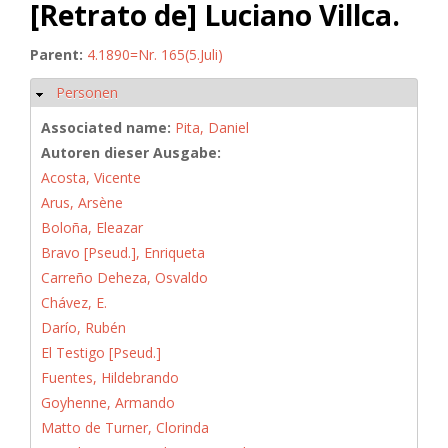
[Retrato de] Luciano Villca.
Parent:
4.1890=Nr. 165(5.Juli)
Personen
Hide
Associated name:
Pita, Daniel
Autoren dieser Ausgabe:
Acosta, Vicente
Arus, Arsène
Boloña, Eleazar
Bravo [Pseud.], Enriqueta
Carreño Deheza, Osvaldo
Chávez, E.
Darío, Rubén
El Testigo [Pseud.]
Fuentes, Hildebrando
Goyhenne, Armando
Matto de Turner, Clorinda