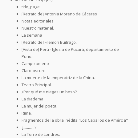
title_page
[Retrato de] Antonia Moreno de Cáceres
Notas editoriales.
Nuestro material.
La semana
[Retrato de] Filemón Buitrago.
[Vista de] Perú - Iglesia de Pucará, departamento de
Puno.
Campo ameno
Claro-oscuro.
La muerte de la emperatriz de la China.
Teatro Principal.
¿Por qué me niegas un beso?
La diadema
La mujer del poeta.
Rima.
Fragmentos de la obra inédita "Los Caballos de Amércia"
¿............?
La Torre de Londres.