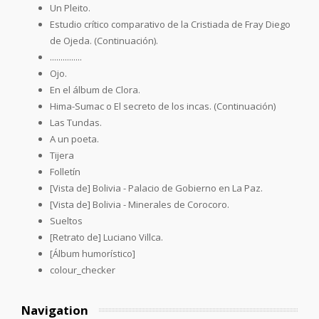
Un Pleito.
Estudio crítico comparativo de la Cristiada de Fray Diego
de Ojeda. (Continuación).
...............
Ojo.
En el álbum de Clora.
Hima-Sumac o El secreto de los incas. (Continuación)
Las Tundas.
A un poeta.
Tijera
Folletín
[Vista de] Bolivia - Palacio de Gobierno en La Paz.
[Vista de] Bolivia - Minerales de Corocoro.
Sueltos
[Retrato de] Luciano Villca.
[Álbum humorístico]
colour_checker
Navigation