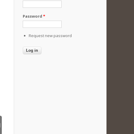
Password
*
Request new password