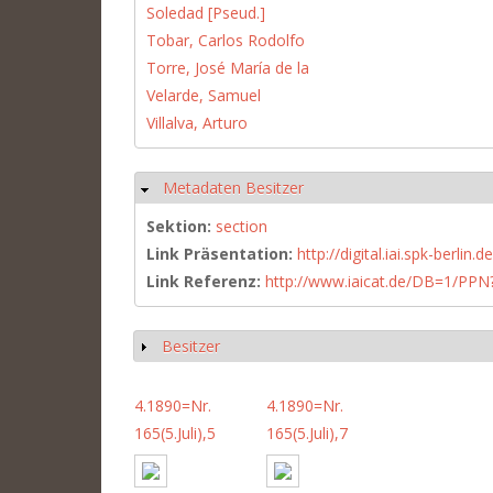
Soledad [Pseud.]
Tobar, Carlos Rodolfo
Torre, José María de la
Velarde, Samuel
Villalva, Arturo
Metadaten Besitzer
Hide
Sektion:
section
Link Präsentation:
http://digital.iai.spk-berli
Link Referenz:
http://www.iaicat.de/DB=1/P
Besitzer
Show
4.1890=Nr.
4.1890=Nr.
165(5.Juli),5
165(5.Juli),7