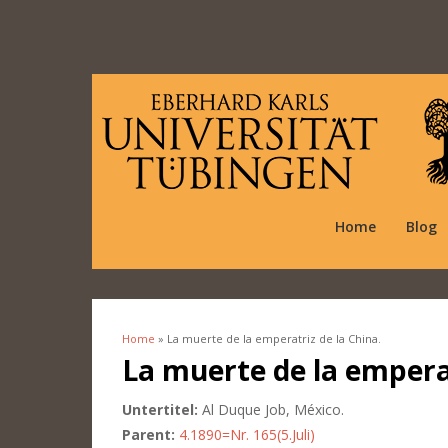
Home
Blog
Home
» La muerte de la emperatriz de la China.
You are here
La muerte de la emperat
Untertitel:
Al Duque Job, México.
Parent:
4.1890=Nr. 165(5.Juli)