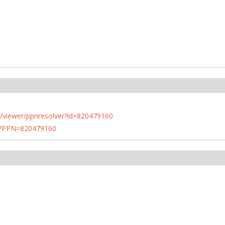
n.de/viewer/ppnresolver?id=820479160
PN?PPN=820479160