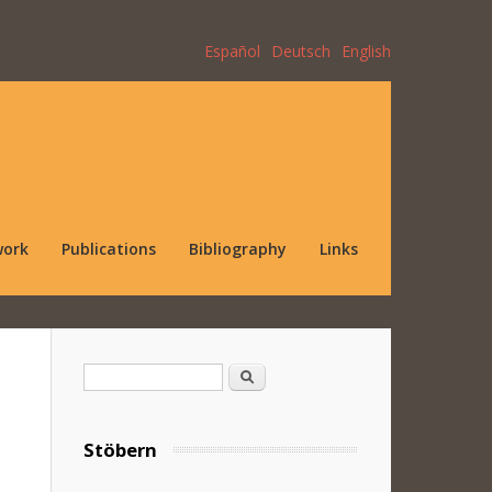
Español
Deutsch
English
work
Publications
Bibliography
Links
Search form
Search
Stöbern