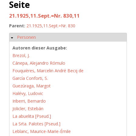
Seite
21.1925,11.Sept.=Nr. 830,11
Parent:
21.1925,11.Sept.=Nr. 830
Personen
Hide
Autoren dieser Ausgabe:
Brezol, J.
Cánepa, Alejandro Rómulo
Fouquières, Marcelin André Becq de
García Conforti, S.
Guezúraga, Margot
Halévy, Ludovic
Iriberri, Bernardo
Jolicler, Estebán
La abuelita [Pseud.]
La Srta. Palotes [Pseud.]
Leblanc, Maurice-Marie-Émile