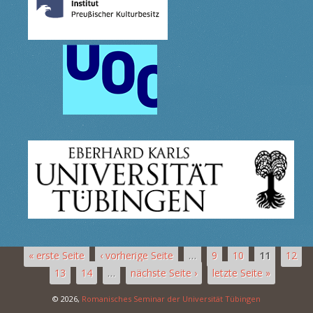
« erste Seite
‹ vorherige Seite
…
9
10
11
12
13
14
…
nächste Seite ›
letzte Seite »
© 2026,
Romanisches Seminar der Universität Tübingen