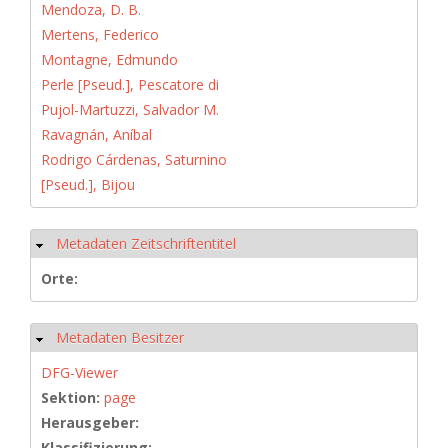
Mendoza, D. B.
Mertens, Federico
Montagne, Edmundo
Perle [Pseud.], Pescatore di
Pujol-Martuzzi, Salvador M.
Ravagnán, Aníbal
Rodrigo Cárdenas, Saturnino
[Pseud.], Bijou
Metadaten Zeitschriftentitel
Hide
Orte:
Metadaten Besitzer
Hide
DFG-Viewer
Sektion:
page
Herausgeber:
Klassifizierung: