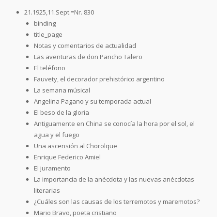
21.1925,11.Sept.=Nr. 830
binding
title_page
Notas y comentarios de actualidad
Las aventuras de don Pancho Talero
El teléfono
Fauvety, el decorador prehistórico argentino
La semana músical
Angelina Pagano y su temporada actual
El beso de la gloria
Antiguamente en China se conocía la hora por el sol, el
agua y el fuego
Una ascensión al Chorolque
Enrique Federico Amiel
El juramento
La importancia de la anécdota y las nuevas anécdotas
literarias
¿Cuáles son las causas de los terremotos y maremotos?
Mario Bravo, poeta cristiano