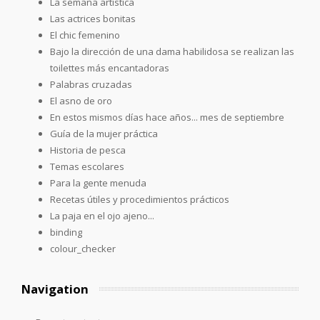
La semana artística
Las actrices bonitas
El chic femenino
Bajo la dirección de una dama habilidosa se realizan las
toilettes más encantadoras
Palabras cruzadas
El asno de oro
En estos mismos días hace años... mes de septiembre
Guía de la mujer práctica
Historia de pesca
Temas escolares
Para la gente menuda
Recetas útiles y procedimientos prácticos
La paja en el ojo ajeno...
binding
colour_checker
Navigation