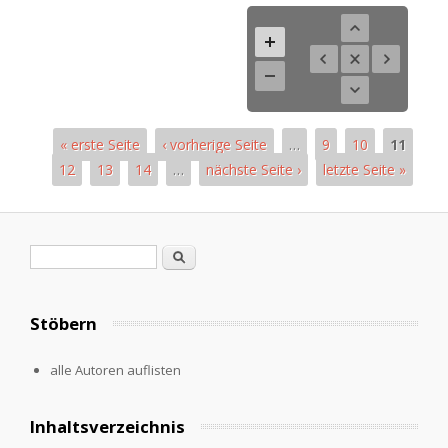
« erste Seite
‹ vorherige Seite
…
9
10
11
12
13
14
…
nächste Seite ›
letzte Seite »
Pages
Search form
Search
Stöbern
alle Autoren auflisten
Inhaltsverzeichnis