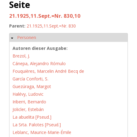
Seite
21.1925,11.Sept.=Nr. 830,10
Parent:
21.1925,11.Sept.=Nr. 830
Personen
Hide
Autoren dieser Ausgabe:
Brezol, J.
Cánepa, Alejandro Rómulo
Fouquières, Marcelin André Becq de
García Conforti, S.
Guezúraga, Margot
Halévy, Ludovic
Iriberri, Bernardo
Jolicler, Estebán
La abuelita [Pseud.]
La Srta. Palotes [Pseud.]
Leblanc, Maurice-Marie-Émile