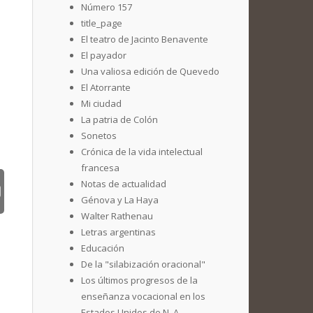
Número 157
title_page
El teatro de Jacinto Benavente
El payador
Una valiosa edición de Quevedo
El Atorrante
Mi ciudad
La patria de Colón
Sonetos
Crónica de la vida intelectual
francesa
Notas de actualidad
Génova y La Haya
Walter Rathenau
Letras argentinas
Educación
De la "silabización oracional"
Los últimos progresos de la
enseñanza vocacional en los
Estados Unidos de N. A.