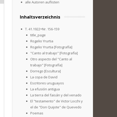
alle Autoren auflisten
Inhaltsverzeichnis
T. 41.1922=Nr. 156-159
title_page
Rogelio Yrurtia
Rogelio Yrurtia [Fotografía]
"Canto al trabajo" [Fotografía]
Otro aspecto del "Canto al
trabajo" [Fotografía]
Dorrego [Escultura]
La copa de David
Escritores uruguayos
La efusión antigua
La tierra del faisán y del venado
El "testamento" de Victor Locchi y
el de "Don Quijote" de Quevedo
Poemas