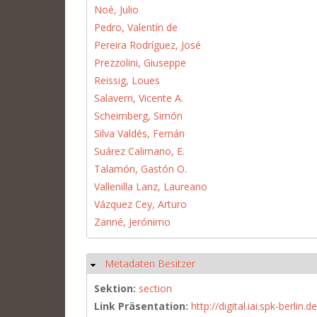
Noé, Julio
Pedro, Valentín de
Pereira Rodríguez, José
Prezzolini, Giuseppe
Reissig, Loues
Salaverri, Vicente A.
Scheimberg, Simón
Silva Valdés, Fernán
Suárez Calimano, E.
Talamón, Gastón O.
Vallenilla Lanz, Laureano
Vázquez Cey, Arturo
Zanné, Jerónimo
Metadaten Besitzer
Hide
Sektion:
section
Link Präsentation:
http://digital.iai.spk-berli