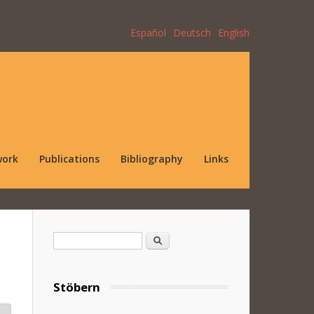
Español
Deutsch
English
work
Publications
Bibliography
Links
Search form
Search
Stöbern