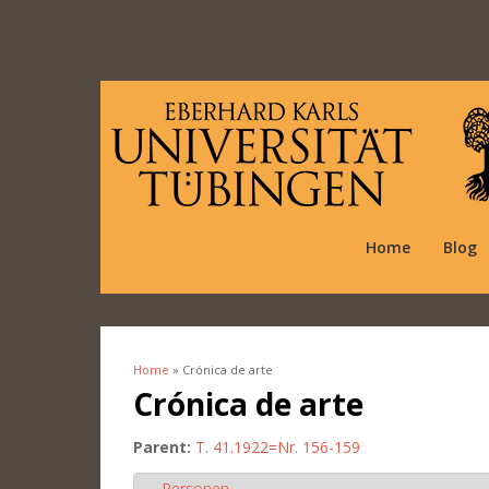
Home
Blog
Home
» Crónica de arte
You are here
Crónica de arte
Parent:
T. 41.1922=Nr. 156-159
Personen
Hide