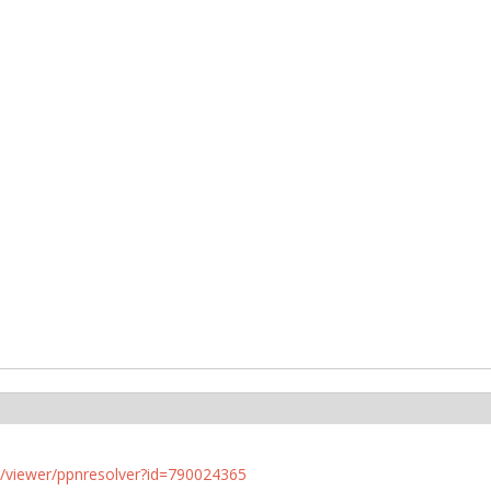
n.de/viewer/ppnresolver?id=790024365