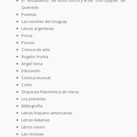
El "testamento" de Victor Locchi y el de "Don Quijote" de
Quevedo
Poemas
Las novelas del Uruguay
Letras argentinas
Prosa
Poesía
Crónica de arte
Rogelio Yrurtia
Angel Vena
Educación
Crónica musical
Colón
Orquesta Filarmónica de Viena
Los pianistas
Bibliografía
Letras hispano-americanas
Letras italianas
Libros varios
Las revistas