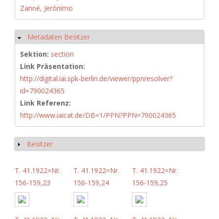
Zanné, Jerónimo
Metadaten Besitzer
Hide
Sektion:
section
Link Präsentation:
http://digital.iai.spk-berlin.de/viewer/ppnresolver?
id=790024365
Link Referenz:
http://www.iaicat.de/DB=1/PPN?PPN=790024365
Besitzer
Show
T. 41.1922=Nr.
T. 41.1922=Nr.
T. 41.1922=Nr.
156-159,23
156-159,24
156-159,25