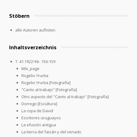
Stöbern
alle Autoren auflisten
Inhaltsverzeichnis
T. 41.1922=Nr. 156-159
title_page
Rogelio Yrurtia
Rogelio Yrurtia [Fotografía]
"Canto al trabajo" [Fotografía]
Otro aspecto del "Canto al trabajo" [Fotografía]
Dorrego [Escultura]
La copa de David
Escritores uruguayos
La efusión antigua
La tierra del faisán y del venado