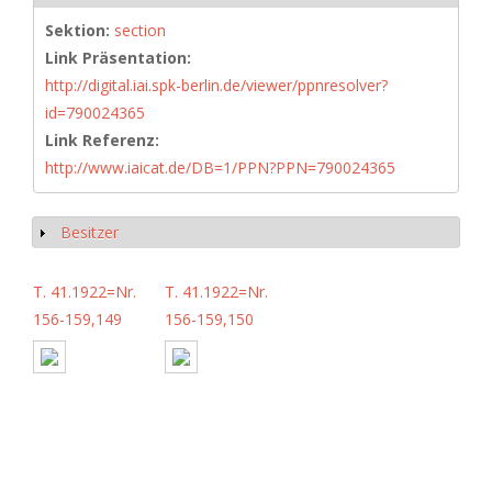
Sektion:
section
Link Präsentation:
http://digital.iai.spk-berlin.de/viewer/ppnresolver?
id=790024365
Link Referenz:
http://www.iaicat.de/DB=1/PPN?PPN=790024365
Besitzer
Show
T. 41.1922=Nr.
T. 41.1922=Nr.
156-159,149
156-159,150