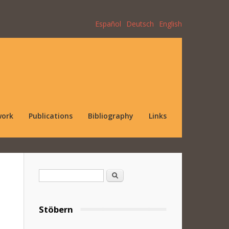
Español
Deutsch
English
work
Publications
Bibliography
Links
Search form
Search
Stöbern