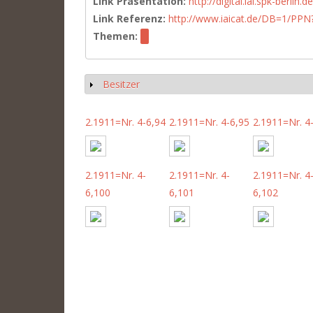
Link Präsentation:
http://digital.iai.spk-berli
Link Referenz:
http://www.iaicat.de/DB=1/P
Themen:
Besitzer
Show
2.1911=Nr. 4-6,94
2.1911=Nr. 4-6,95
2.1911=Nr. 4
2.1911=Nr. 4-
2.1911=Nr. 4-
2.1911=Nr. 4
6,100
6,101
6,102