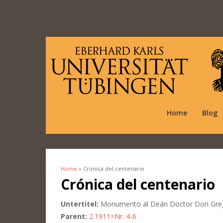
Home
Blog
Home
» Crónica del centenario
You are here
Crónica del centenario
Untertitel:
Monumento al Deán Doctor Don Greg
Parent:
2.1911=Nr. 4-6