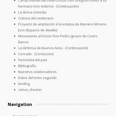
Cartas íntimas del Deán Doctor Don Gregorio Funes á su
hermano Don Ambrosi - (Continuación)
La divina comedia
Crónica del centenario
Proyecto de ampliación á la estatua de Mariano Moreno
[con disparos de detalle]
Monumento al Doctor Don Pedro Ignacio de Castro
Barros
La defensa de Buenos Aires - (Continuación)
Conrado - (Conclusión)
Fisonomía del país
Bibliografía
Nuestros colaboradores
Índice del tomo segundo
binding
colour_checker
Navigation