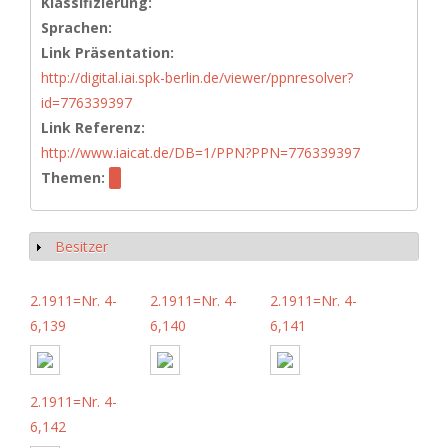
Klassifizierung:
Sprachen:
Link Präsentation:
http://digital.iai.spk-berlin.de/viewer/ppnresolver?
id=776339397
Link Referenz:
http://www.iaicat.de/DB=1/PPN?PPN=776339397
Themen:
Besitzer
Show
2.1911=Nr. 4-
2.1911=Nr. 4-
2.1911=Nr. 4-
6,139
6,140
6,141
2.1911=Nr. 4-
6,142