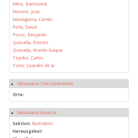
Mitre, Bartolomé
Moreno, José
Muniagurria, Camilo
Peña, David
Posse, Benjamín
Quesada, Ernesto
Quesada, Vicente Gaspar
Tejedor, Carlos
Torre, Lisandro de la
Metadaten Zeitschriftentitel
Hide
Orte:
Metadaten Besitzer
Hide
Sektion:
illustration
Herausgeber: