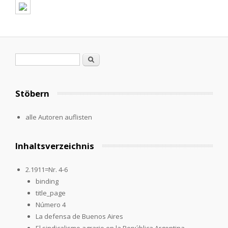
Search form
Search
Stöbern
alle Autoren auflisten
Inhaltsverzeichnis
2.1911=Nr. 4-6
binding
title_page
Número 4
La defensa de Buenos Aires
El sindicalismo agrario en la República Argentina