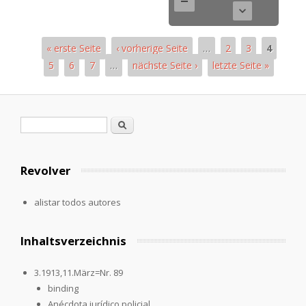
« erste Seite
‹ vorherige Seite
…
2
3
4
5
6
7
…
nächste Seite ›
letzte Seite »
Páginas
Formulario de búsqueda
Buscar
Revolver
alistar todos autores
Inhaltsverzeichnis
3.1913,11.März=Nr. 89
binding
Anécdota jurídico policial