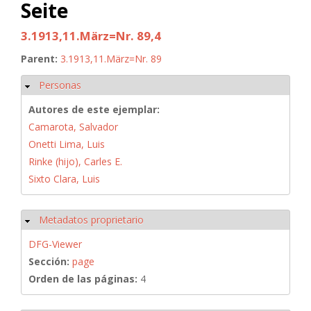
Seite
3.1913,11.März=Nr. 89,4
Parent:
3.1913,11.März=Nr. 89
Personas
Ocultar
Autores de este ejemplar:
Camarota, Salvador
Onetti Lima, Luis
Rinke (hijo), Carles E.
Sixto Clara, Luis
Metadatos proprietario
Ocultar
DFG-Viewer
Sección:
page
Orden de las páginas:
4