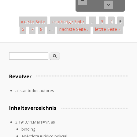
« erste Seite
‹ vorherige Seite
…
3
4
5
6
7
8
…
nächste Seite ›
letzte Seite »
Páginas
Formulario de búsqueda
Buscar
Revolver
alistar todos autores
Inhaltsverzeichnis
3.1913,11.März=Nr. 89
binding
Anécdota jurídico policial