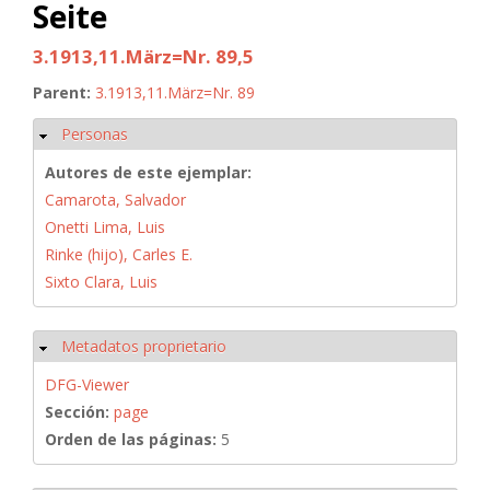
Seite
3.1913,11.März=Nr. 89,5
Parent:
3.1913,11.März=Nr. 89
Personas
Ocultar
Autores de este ejemplar:
Camarota, Salvador
Onetti Lima, Luis
Rinke (hijo), Carles E.
Sixto Clara, Luis
Metadatos proprietario
Ocultar
DFG-Viewer
Sección:
page
Orden de las páginas:
5