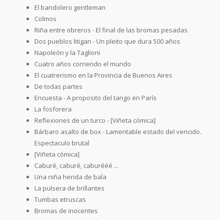
El bandolero gentleman
Colmos
Riña entre obreros - El final de las bromas pesadas
Dos pueblos litigan - Un pleito que dura 500 años
Napoleón y la Taglioni
Cuatro años corriendo el mundo
El cuatrerismo en la Provincia de Buenos Aires
De todas partes
Encuesta - A proposito del tango en París
La fosforera
Reflexiones de un turco - [Viñeta cómica]
Bárbaro asalto de box - Lamentable estado del vencido.
Espectaculo brutal
[Viñeta cómica]
Caburé, caburé, caburééé ...
Una niña herida de bala
La pulsera de brillantes
Tumbas etruscas
Bromas de inocentes