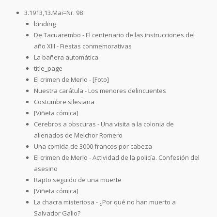
3.1913,13.Mai=Nr. 98
binding
De Tacuarembo - El centenario de las instrucciones del
año XIII - Fiestas conmemorativas
La bañera automática
title_page
El crimen de Merlo - [Foto]
Nuestra carátula - Los menores delincuentes
Costumbre silesiana
[Viñeta cómica]
Cerebros a obscuras - Una visita a la colonia de
alienados de Melchor Romero
Una comida de 3000 francos por cabeza
El crimen de Merlo - Actividad de la policía. Confesión del
asesino
Rapto seguido de una muerte
[Viñeta cómica]
La chacra misteriosa - ¿Por qué no han muerto a
Salvador Gallo?