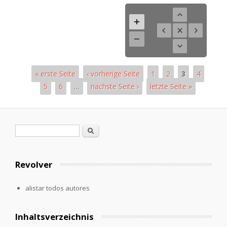
« erste Seite
‹ vorherige Seite
1
2
3
4
5
6
…
nächste Seite ›
letzte Seite »
Páginas
Formulario de búsqueda
Buscar
Revolver
alistar todos autores
Inhaltsverzeichnis