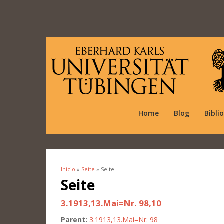
Home
Blog
Bibli
Inicio
»
Seite
» Seite
Se encuentra usted aquí
Seite
3.1913,13.Mai=Nr. 98,10
Parent:
3.1913,13.Mai=Nr. 98