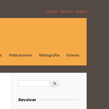
Español
Deutsch
English
s
Publicaciones
Bibliografía
Enlaces
Formulario de búsqueda
Buscar
Revolver