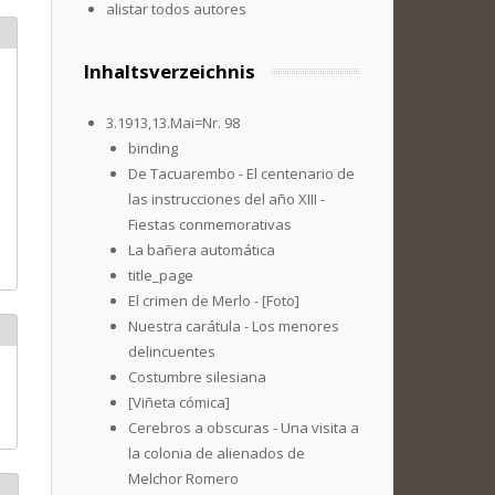
alistar todos autores
Inhaltsverzeichnis
3.1913,13.Mai=Nr. 98
binding
De Tacuarembo - El centenario de
las instrucciones del año XIII -
Fiestas conmemorativas
La bañera automática
title_page
El crimen de Merlo - [Foto]
Nuestra carátula - Los menores
delincuentes
Costumbre silesiana
[Viñeta cómica]
Cerebros a obscuras - Una visita a
la colonia de alienados de
Melchor Romero