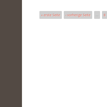
« erste Seite
‹ vorherige Seite
…
8
Páginas