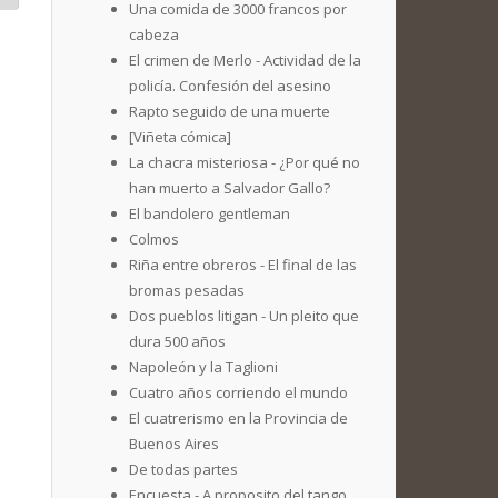
Una comida de 3000 francos por
cabeza
El crimen de Merlo - Actividad de la
policía. Confesión del asesino
Rapto seguido de una muerte
[Viñeta cómica]
La chacra misteriosa - ¿Por qué no
han muerto a Salvador Gallo?
El bandolero gentleman
Colmos
Riña entre obreros - El final de las
bromas pesadas
Dos pueblos litigan - Un pleito que
dura 500 años
Napoleón y la Taglioni
Cuatro años corriendo el mundo
El cuatrerismo en la Provincia de
Buenos Aires
De todas partes
Encuesta - A proposito del tango