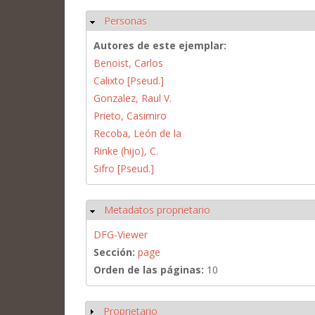
Personas
Ocultar
Autores de este ejemplar:
Benoist, Carlos
Calixto [Pseud.]
Gonzalez, Raul V.
Prieto, Casimiro
Recoba, León de la
Rinke (hijo), C.
Sifro [Pseud.]
Metadatos proprietario
Ocultar
DFG-Viewer
Sección:
page
Orden de las páginas:
10
Proprietario
Mostrar