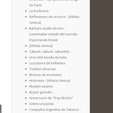
en París
La fosforera
Reflexiones de un turco - [Viñeta
cómica]
Bárbaro asalto de box -
Lamentable estado del vencido.
Espectaculo brutal
[Viñeta cómica]
Caburé, caburé, caburééé ...
Una niña herida de bala
La pulsera de brillantes
Tumbas etruscas
Bromas de inocentes
Historieta - [Viñeta cómica]
Modelo muerto
¡El pez grande! ...
Aniversario de "Fray Mocho"
Sobre una pista
Compañía Argentina de Tabacos -