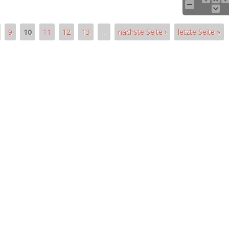
9
10
11
12
13
…
nächste Seite ›
letzte Seite »